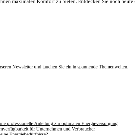
Ihnen maximalen Komfort zu bieten. Entdecken Sie noch heute 
Caribbea
Hawaiia
Ocean:
Ein
Paradies
Erleben.
nseren Newsletter und tauchen Sie ein in spannende Themenwelten.
ine professionelle Anleitung zur optimalen Energieversorgung
nverfügbarkeit für Unternehmen und Verbraucher
eine Energiebedürfnisse?