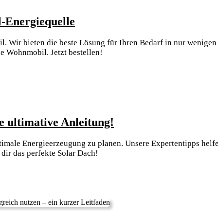
die
12V
-Energiequelle
Unterwasserw
Steckdosen:
 Wir bieten die beste Lösung für Ihren Bedarf in nur wenigen M
die
e Wohnmobil. Jetzt bestellen!
ultimative
Wohnmobil-
Energiequelle
Wie
e ultimative Anleitung!
man
ptimale Energieerzeugung zu planen. Unsere Expertentipps helfe
das
 dir das perfekte Solar Dach!
perfekte
Solar
Dach
plant:
die