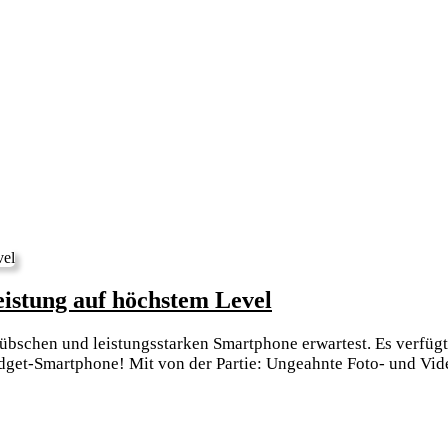
Entdecke
istung auf höchstem Level
Comet
übschen und leistungsstarken Smartphone erwartest. Es verfügt 
Lux
Budget-Smartphone! Mit von der Partie: Ungeahnte Foto- und Vi
Plus:
Qualität
und