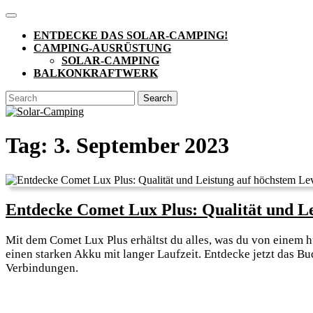
Skip
Open
to
Button
ENTDECKE DAS SOLAR-CAMPING!
content
CAMPING-AUSRÜSTUNG
SOLAR-CAMPING
BALKONKRAFTWERK
CLOSE
Search
BUTTON
for:
Tag:
3. September 2023
Entdecke Comet Lux Plus: Qualität und Le
Mit dem Comet Lux Plus erhältst du alles, was du von einem h
einen starken Akku mit langer Laufzeit. Entdecke jetzt das 
Verbindungen.