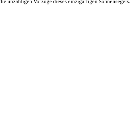
die unzähligen Vorzüge dieses einzigartigen Sonnensegels.
n
n