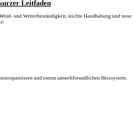
Wie
 kurzer Leitfaden
Sie
 Wind- und Wetterbeständigkeit, leichte Handhabung und neue
ein
t!
Kuppelzelt
Snugly
2
Person
von
zientes
Origin
Outdoors
stenersparnissen und einem umweltfreundlichen Heizsystem.
erfolgreich
nutzen
twerk:
–
ein
kurzer
t
Leitfaden