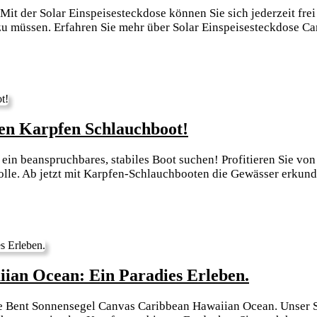
dein
t der Solar Einspeisesteckdose können Sie sich jederzeit frei
Campingabenteu
u müssen. Erfahren Sie mehr über Solar Einspeisesteckdose C
mit
der
Solar-
Einspeisesteckdos
Unvergleichliches
den Karpfen Schlauchboot!
Seekomfort:
 ein beanspruchbares, stabiles Boot suchen! Profitieren Sie vo
Entdecke
olle. Ab jetzt mit Karpfen-Schlauchbooten die Gewässer erkun
den
Karpfen
Schlauchboot!
Bent
ian Ocean: Ein Paradies Erleben.
Sonnense
te Bent Sonnensegel Canvas Caribbean Hawaiian Ocean. Unser S
Canvas