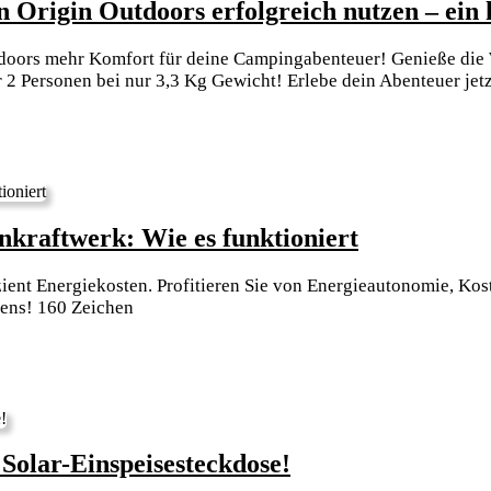
n Origin Outdoors erfolgreich nutzen – ein
ultimative
Anleitung!
tdoors mehr Komfort für deine Campingabenteuer! Genieße die
 2 Personen bei nur 3,3 Kg Gewicht! Erlebe dein Abenteuer jetz
Energieeffi
nkraftwerk: Wie es funktioniert
Heizen
ient Energiekosten. Profitieren Sie von Energieautonomie, Ko
mit
zens! 160 Zeichen
einem
Balkonkraf
Wie
es
funktionier
Erleuchte
Solar-Einspeisesteckdose!