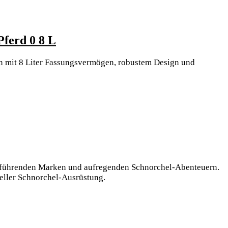
Erleben
Pferd 0 8 L
Sie
en mit 8 Liter Fassungsvermögen, robustem Design und
das
atemberaubende
Erlebnis
mit
der
Origin
Outdoors
Lunchbox
on führenden Marken und aufregenden Schnorchel-Abenteuern.
Deluxe
neller Schnorchel-Ausrüstung.
Pferd
0
8