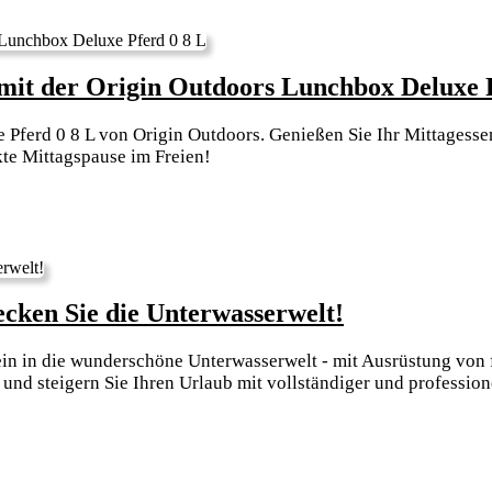
Leistung
auf
höchstem
mit der Origin Outdoors Lunchbox Deluxe 
Level
 Pferd 0 8 L von Origin Outdoors. Genießen Sie Ihr Mittagess
kte Mittagspause im Freien!
Erleben
ecken Sie die Unterwasserwelt!
Sie
e ein in die wunderschöne Unterwasserwelt - mit Ausrüstung v
die
und steigern Sie Ihren Urlaub mit vollständiger und professio
Schnorcheln
Freude:
Entdecken
Sie