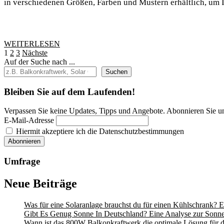
in verschiedenen Größen, Farben und Mustern erhältlich, um 
WEITERLESEN
WEITERLESEN
Seitennummerierung
1
2
3
Nächste
Auf der Suche nach ...
der
Suchen
Beiträge
Bleiben Sie auf dem Laufenden!
Verpassen Sie keine Updates, Tipps und Angebote. Abonnieren Sie u
E-Mail-Adresse
Hiermit akzeptiere ich die Datenschutzbestimmungen
Umfrage
Neue Beiträge
Was für eine Solaranlage brauchst du für einen Kühlschrank? E
Gibt Es Genug Sonne In Deutschland? Eine Analyse zur Sonne
Wann ist das 800W Balkonkraftwerk die optimale Lösung für d