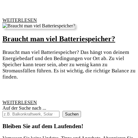
leistet
eine
600
WEITERLESEN
WEITERLESEN
Watt
Solaranlage?
Brauch
Braucht man viel Batteriespeicher?
man
Braucht man viel Batteriespeicher? Das hängt von deinem
viel
Energiebedarf und den Bedingungen vor Ort ab. Zu viel
Batteri
Speicher kann teuer sein, aber zu wenig kann zu
Stromausfällen führen. Es ist wichtig, die richtige Balance zu
finden.
WEITERLESEN
WEITERLESEN
Auf der Suche nach ...
Suchen
Bleiben Sie auf dem Laufenden!