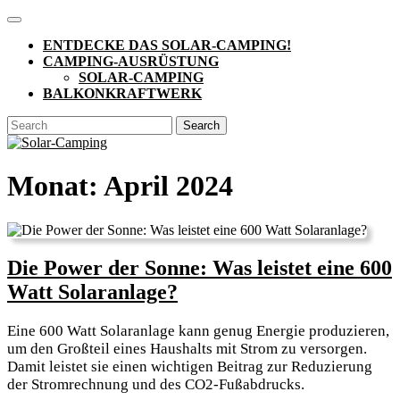
Skip
Open
to
Button
ENTDECKE DAS SOLAR-CAMPING!
content
CAMPING-AUSRÜSTUNG
SOLAR-CAMPING
BALKONKRAFTWERK
CLOSE
Search
BUTTON
for:
Monat:
April 2024
Die Power der Sonne: Was leistet eine 600
Die
Watt Solaranlage?
Power
Eine 600 Watt Solaranlage kann genug Energie produzieren,
der
um den Großteil eines Haushalts mit Strom zu versorgen.
Sonne:
Damit leistet sie einen wichtigen Beitrag zur Reduzierung
der Stromrechnung und des CO2-Fußabdrucks.
Was