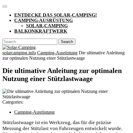
Skip
Open
to
Button
ENTDECKE DAS SOLAR-CAMPING!
content
CAMPING-AUSRÜSTUNG
SOLAR-CAMPING
BALKONKRAFTWERK
CLOSE
Search
BUTTON
for:
solarcamping.info
Camping-Ausrüstung
Die ultimative Anleitung
zur optimalen Nutzung einer Stützlastwaage
Die ultimative Anleitung zur optimalen
Nutzung einer Stützlastwaage
Categories:
Camping-Ausrüstung
Stützlastwaage ist ein Werkzeug, das für die präzise
Messung der Stützlast von Fahrzeugen entwickelt wurde.