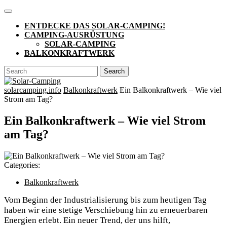
Skip
Open
to
Button
ENTDECKE DAS SOLAR-CAMPING!
content
CAMPING-AUSRÜSTUNG
SOLAR-CAMPING
BALKONKRAFTWERK
CLOSE
Search
BUTTON
for:
solarcamping.info
Balkonkraftwerk
Ein Balkonkraftwerk – Wie viel
Strom am Tag?
Ein Balkonkraftwerk – Wie viel Strom
am Tag?
Categories:
Balkonkraftwerk
Vom Beginn der Industrialisierung bis zum heutigen Tag
haben wir eine stetige Verschiebung hin zu erneuerbaren
Energien erlebt. Ein neuer Trend, der uns hilft,