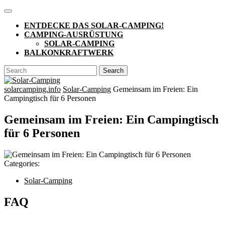
Skip
Open
to
Button
ENTDECKE DAS SOLAR-CAMPING!
content
CAMPING-AUSRÜSTUNG
SOLAR-CAMPING
BALKONKRAFTWERK
CLOSE
Search
BUTTON
for:
solarcamping.info
Solar-Camping
Gemeinsam im Freien: Ein
Campingtisch für 6 Personen
Gemeinsam im Freien: Ein Campingtisch
für 6 Personen
Categories:
Solar-Camping
FAQ