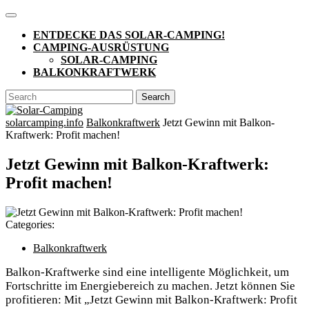
Skip
Open
to
Button
ENTDECKE DAS SOLAR-CAMPING!
content
CAMPING-AUSRÜSTUNG
SOLAR-CAMPING
BALKONKRAFTWERK
CLOSE
Search
BUTTON
for:
solarcamping.info
Balkonkraftwerk
Jetzt Gewinn mit Balkon-
Kraftwerk: Profit machen!
Jetzt Gewinn mit Balkon-Kraftwerk:
Profit machen!
Categories:
Balkonkraftwerk
Balkon-Kraftwerke sind eine intelligente Möglichkeit, um
Fortschritte im Energiebereich zu machen. Jetzt können Sie
profitieren: Mit „Jetzt Gewinn mit Balkon-Kraftwerk: Profit