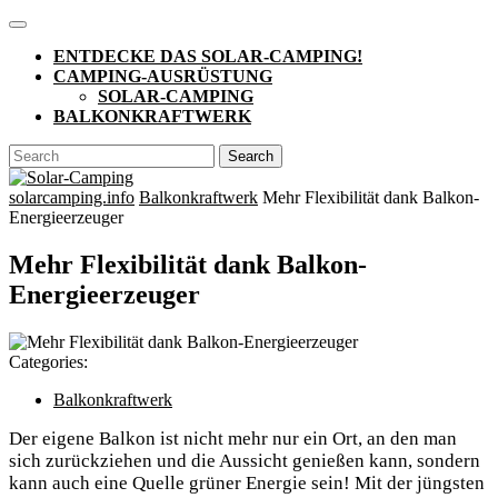
Skip
Open
to
Button
ENTDECKE DAS SOLAR-CAMPING!
content
CAMPING-AUSRÜSTUNG
SOLAR-CAMPING
BALKONKRAFTWERK
CLOSE
Search
BUTTON
for:
solarcamping.info
Balkonkraftwerk
Mehr Flexibilität dank Balkon-
Energieerzeuger
Mehr Flexibilität dank Balkon-
Energieerzeuger
Categories:
Balkonkraftwerk
Der eigene Balkon ist nicht mehr nur ein Ort, an den man
sich zurückziehen und die Aussicht genießen kann, sondern
kann auch eine Quelle grüner Energie sein! Mit der jüngsten