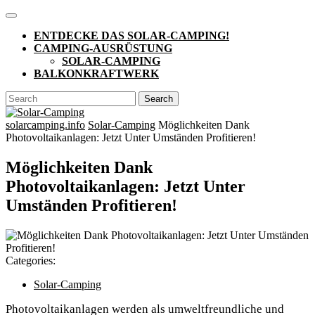
Skip
Open
to
Button
ENTDECKE DAS SOLAR-CAMPING!
content
CAMPING-AUSRÜSTUNG
SOLAR-CAMPING
BALKONKRAFTWERK
CLOSE
Search
BUTTON
for:
solarcamping.info
Solar-Camping
Möglichkeiten Dank
Photovoltaikanlagen: Jetzt Unter Umständen Profitieren!
Möglichkeiten Dank
Photovoltaikanlagen: Jetzt Unter
Umständen Profitieren!
Categories:
Solar-Camping
Photovoltaikanlagen werden als umweltfreundliche und