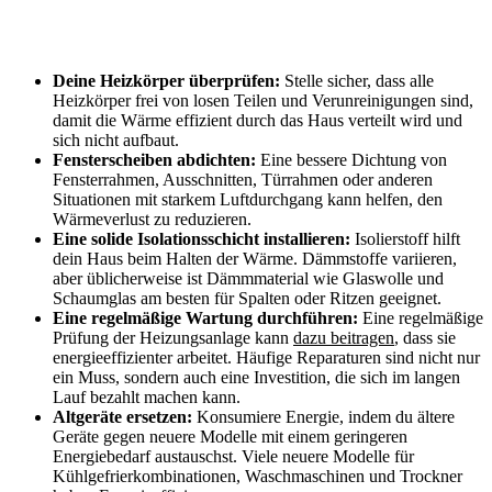
Deine Heizkörper überprüfen:
Stelle sicher, dass alle
Heizkörper frei von losen⁢ Teilen und Verunreinigungen ⁤sind,
damit ‌die⁤ Wärme effizient durch das Haus verteilt wird und
sich nicht‌ aufbaut.‌
Fensterscheiben abdichten:
Eine⁣ bessere Dichtung von
Fensterrahmen, Ausschnitten, Türrahmen oder anderen
Situationen ⁣mit ⁢starkem ⁤Luftdurchgang kann helfen, den
Wärmeverlust​ zu reduzieren.
Eine solide ⁢Isolationsschicht installieren:
Isolierstoff hilft
dein Haus beim Halten der Wärme. Dämmstoffe variieren,
aber üblicherweise ist Dämmmaterial wie Glaswolle und
Schaumglas​ am ‍besten für Spalten oder​ Ritzen geeignet.
Eine⁢ regelmäßige Wartung durchführen:
Eine regelmäßige
Prüfung der Heizungsanlage‌ kann
dazu ⁢beitragen
, ⁣dass ​sie
energieeffizienter arbeitet. Häufige Reparaturen sind nicht nur
ein Muss, sondern auch eine Investition, die sich im langen
Lauf bezahlt machen​ kann. ‍
Altgeräte ersetzen:
Konsumiere Energie, indem du ältere
Geräte gegen neuere Modelle‌ mit einem geringeren
⁤Energiebedarf austauschst. Viele neuere ‍Modelle für⁣
Kühlgefrierkombinationen, Waschmaschinen und Trockner