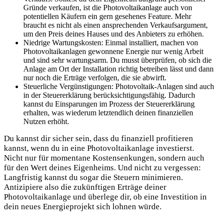
Gründe verkaufen,⁤ ist die Photovoltaikanlage auch von
potentiellen Käufern ein gern gesehenes Feature. Mehr‌
braucht es nicht als​ einen ansprechenden Verkaufsargument,
um den ⁣Preis deines Hauses‍ und des⁢ Anbieters zu erhöhen.
Niedrige Wartungskosten: Einmal installiert, machen ⁢von
Photovoltaikanlagen gewonnene​ Energie nur wenig Arbeit
und sind ​sehr wartungsarm. Du musst überprüfen, ob sich die
Anlage am Ort der Installation richtig betreiben lässt und‍ dann
nur noch ‌die Erträge verfolgen, ​die sie ⁣abwirft.
Steuerliche Vergünstigungen: Photovoltaik-Anlagen sind auch
in der Steuererklärung berücksichtigungsfähig. Dadurch
kannst du⁢ Einsparungen im Prozess der Steuererklärung
erhalten, was wiederum ⁣letztendlich deinen finanziellen
Nutzen erhöht.‌
Du kannst dir sicher sein, dass du ​finanziell profitieren
kannst, wenn du in eine Photovoltaikanlage investierst.
Nicht nur für momentane Kostensenkungen, sondern ⁢auch
für den Wert deines ‌Eigenheims. Und nicht zu vergessen:
Langfristig kannst du sogar ‌die Steuern minimieren.⁤
Antizipiere also die zukünftigen Erträge deiner
Photovoltaikanlage und überlege ‌dir, ob ​eine Investition in ​
dein neues Energieprojekt sich ‍lohnen würde.