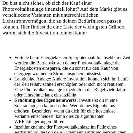
Du bist‍ nicht sicher, ob sich ⁢der Kauf einer
Photovoltaikanlage finanziell lohnt? ‍Auf dem Markt gibt es
verschiedene Varianten ⁢mit unterschiedlichen
Lichtstromvermögen, die zu deinen⁢ Bedürfnissen passen
können. Hier findest⁣ du eine Liste der wichtigsten Gründe,
warum sich die Investition lohnen ‍kann:
Vorteile beim Energiekosten-Sparpotenzial: In absehbarer Zeit⁢
werden‌ die Betriebskosten deiner Photovoltaikanlage die
Energiekosten einsparen, die du sonst ⁣für ‌den‍ Kauf ‍von
energiegewonnenen Strom ausgeben müsstest.
Langlebige Anlage: ⁤Andere Investition können sich‌ im Laufe
der ⁢Zeit relativ schnell erschöpfen ⁣oder sich nicht rentieren.
Eine Photovoltaikanalage ist jedoch in der Regel viele⁢ Jahre
oder Jahrzehnte ‍lang einsatzfähig.
Erhöhung ⁣des ⁢Eigenheimwerts:
Investierst ⁢du in eine
Solaranlage, so kann das den Wert ⁤deines Eigenheims⁢
erhöhen. Besonders, wenn du dich ‍für eine kostenlose
Variante‌ entscheidest, kann dies zu signifikanten
WERTsteigerungen führen.
Inzahlungnahme der Photovoltaikanlage im Falle⁣ eines
Verkaufs: Solltest ​du dein Eigenheim aufgrund persönlicher