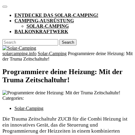
Skip
Open
to
Button
ENTDECKE DAS SOLAR-CAMPING!
content
CAMPING-AUSRÜSTUNG
SOLAR-CAMPING
BALKONKRAFTWERK
CLOSE
Search
BUTTON
for:
solarcamping.info
Solar-Camping
Programmiere deine Heizung: Mit
der Truma Zeitschaltuhr!
Programmiere deine Heizung: Mit der
Truma Zeitschaltuhr!
Categories:
Solar-Camping
Die Trauma Zeitschaltuhr ZUCB für die Combi Heizung ist
ein innovatives Gerät, das die Steuerung und
Programmierung der Heizzeiten in einem kombinierten