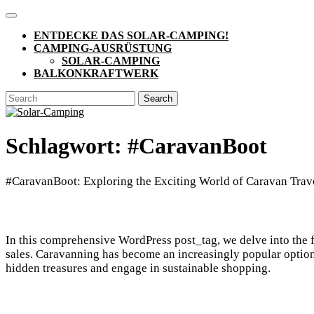
Skip
Open
to
Button
ENTDECKE DAS SOLAR-CAMPING!
content
CAMPING-AUSRÜSTUNG
SOLAR-CAMPING
BALKONKRAFTWERK
CLOSE
Search
BUTTON
for:
Schlagwort:
#CaravanBoot
#CaravanBoot: Exploring the Exciting World of Caravan Trav
In this comprehensive WordPress post_tag, we delve into the fa
sales. Caravanning has become an increasingly popular option 
hidden treasures and engage in sustainable shopping.