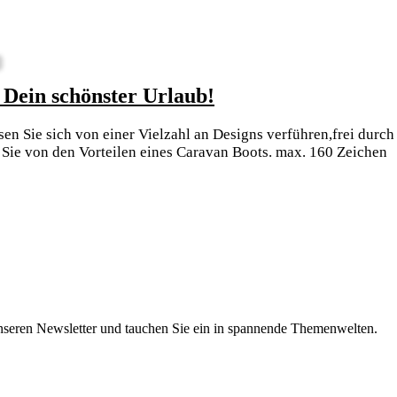
Komme
Dein schönster Urlaub!
auf
n Sie sich von einer Vielzahl an Designs verführen,frei durch 
Tour
n Sie von den Vorteilen eines Caravan Boots. max. 160 Zeichen
in
einem
Caravan
Boot
–
Dein
schönster
nseren Newsletter und tauchen Sie ein in spannende Themenwelten.
Urlaub!