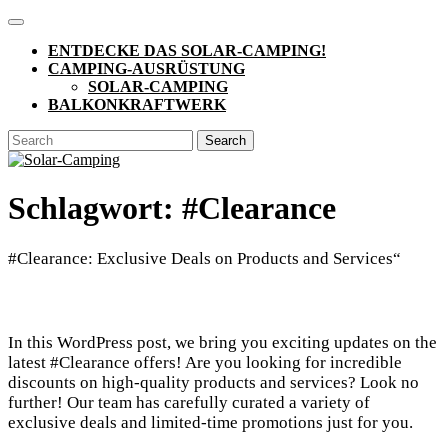
Skip
Open
to
Button
ENTDECKE DAS SOLAR-CAMPING!
content
CAMPING-AUSRÜSTUNG
SOLAR-CAMPING
BALKONKRAFTWERK
CLOSE
Search
BUTTON
for:
Schlagwort:
#Clearance
#Clearance: Exclusive Deals on Products and Services“
In this WordPress post, we bring you exciting updates on the
latest #Clearance offers! Are you looking for incredible
discounts on high-quality products and services? Look no
further! Our team has carefully curated a variety of
exclusive deals and limited-time promotions just for you.