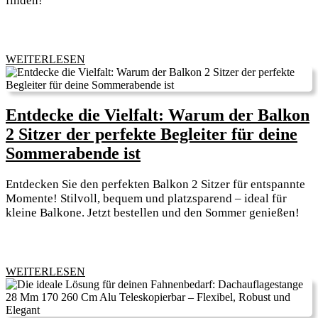
finden!
b
H
Si
f
WEITERLESEN
WEITERLESEN
d
G
Entdecke die Vielfalt: Warum der Balkon
2 Sitzer der perfekte Begleiter für deine
Entdecke
Sommerabende ist
die
Entdecken Sie den perfekten Balkon 2 Sitzer für entspannte
Vielfalt:
Momente! Stilvoll, bequem und platzsparend – ideal für
Warum
kleine Balkone. Jetzt bestellen und den Sommer genießen!
der
Balkon
2
WEITERLESEN
WEITERLESEN
Sitzer
der