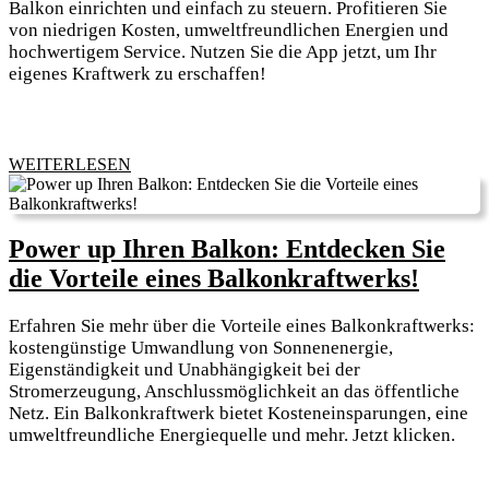
mit
Balkon einrichten und einfach zu steuern. Profitieren Sie
von niedrigen Kosten, umweltfreundlichen Energien und
Welche
hochwertigem Service. Nutzen Sie die App jetzt, um Ihr
App
eigenes Kraftwerk zu erschaffen!
Für
Veska
Balkonkr
WEITERLESEN
WEITERLESEN
Power up Ihren Balkon: Entdecken Sie
Powe
die Vorteile eines Balkonkraftwerks!
up
Erfahren Sie mehr über die Vorteile eines Balkonkraftwerks:
Ihren
kostengünstige Umwandlung von Sonnenenergie,
Balko
Eigenständigkeit und Unabhängigkeit bei der
Stromerzeugung, Anschlussmöglichkeit an das öffentliche
Entde
Netz. Ein Balkonkraftwerk bietet Kosteneinsparungen, eine
Sie
umweltfreundliche Energiequelle und mehr. Jetzt klicken.
die
Vortei