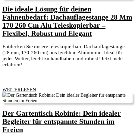
perfekte
Die ideale Lösung für deinen
Begleiter
Fahnenbedarf: Dachauflagestange 28 Mm
für
170 260 Cm Alu Teleskopierbar –
deine
Die
Flexibel, Robust und Elegant
Sommerabende
ideale
ist
Entdecken Sie unsere teleskopierbare Dachauflagestange
Lösung
(28 mm, 170-260 cm) aus leichtem Aluminium. Ideal für
für
jedes Wetter, leicht zu handhaben und robust! Jetzt mehr
erfahren!
deinen
Fahnenbedarf
Dachauflages
28
WEITERLESEN
WEITERLESEN
Mm
170
Der Gartentisch Robinie: Dein idealer
260
Begleiter für entspannte Stunden im
Cm
Der
Freien
Alu