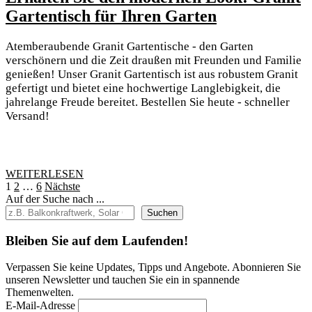
Erhalten
Gartentisch für Ihren Garten
Sie
Atemberaubende Granit Gartentische - den Garten
den
verschönern und die Zeit draußen mit Freunden und Familie
modernen
genießen! Unser Granit Gartentisch ist aus robustem Granit
gefertigt und bietet eine hochwertige Langlebigkeit, die
Look:
jahrelange Freude bereitet. Bestellen Sie heute - schneller
Granit
Versand!
Gartentisch
für
Ihren
WEITERLESEN
WEITERLESEN
Garten
Seitennummerierung
1
2
…
6
Nächste
Auf der Suche nach ...
der
Suchen
Beiträge
Bleiben Sie auf dem Laufenden!
Verpassen Sie keine Updates, Tipps und Angebote. Abonnieren Sie
unseren Newsletter und tauchen Sie ein in spannende
Themenwelten.
E-Mail-Adresse