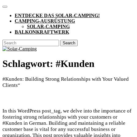
Skip
Open
to
Button
ENTDECKE DAS SOLAR-CAMPING!
content
CAMPING-AUSRÜSTUNG
SOLAR-CAMPING
BALKONKRAFTWERK
CLOSE
Search
BUTTON
for:
Schlagwort:
#Kunden
#Kunden: Building Strong Relationships with Your Valued
Clients“
In this WordPress post_tag, we delve into the importance of
fostering strong relationships with your customers or
#Kunden in German. Building and maintaining a reliable
customer base is vital for any successful business or
organization. This post provides valuable insights into