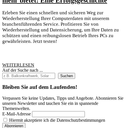
mehr bietet: Eine Erfolgsgeschichte
(Name
Erleben Sie einen schnellen und sicheren Weg zur
of
Wiederherstellung Ihrer Computerdaten mit unserem
Compa
branchenführenden Service. Profitieren Sie von
Wiederherstellung und Datensicherung, um Ihre Daten zu
seinen
schützen und einen reibungslosen Betrieb Ihres PCs zu
Kunde
gewährleisten. Jetzt testen!
mehr
bietet:
Eine
WEITERLESEN
WEITERLESEN
Erfolg
Auf der Suche nach ...
Suchen
Bleiben Sie auf dem Laufenden!
Verpassen Sie keine Updates, Tipps und Angebote. Abonnieren Sie
unseren Newsletter und tauchen Sie ein in spannende
Themenwelten.
E-Mail-Adresse
Hiermit akzeptiere ich die Datenschutzbestimmungen