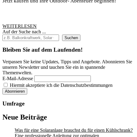
Jetzt kaufen und Ihre Outdoor- Abenteuer beginnen!
Zubehör:
die
eckige
WEITERLESEN
WEITERLESEN
Metallbank
Auf der Suche nach ...
Suchen
Bleiben Sie auf dem Laufenden!
Verpassen Sie keine Updates, Tipps und Angebote. Abonnieren Sie
unseren Newsletter und tauchen Sie ein in spannende
Themenwelten.
E-Mail-Adresse
Hiermit akzeptiere ich die Datenschutzbestimmungen
Umfrage
Neue Beiträge
Was für eine Solaranlage brauchst du für einen Kühlschrank?
Eine professionelle Anleitung zur optimalen