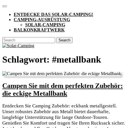
Skip
Open
to
Button
ENTDECKE DAS SOLAR-CAMPING!
content
CAMPING-AUSRÜSTUNG
SOLAR-CAMPING
BALKONKRAFTWERK
CLOSE
Search
BUTTON
for:
Schlagwort:
#metallbank
Campen Sie mit dem perfekten Zubehör:
Campen
die eckige Metallbank
Sie
Entdecken Sie Camping Zubehör: eckbank metallgestell.
mit
Unser robustes Zubehör aus Metall bietet dauerhafte,
dem
langlebige Unterstützung für lange Outdoor-Touren.
Genießen Sie Komfort und tragen Sie Ihren Rucksack sicher.
perfekten