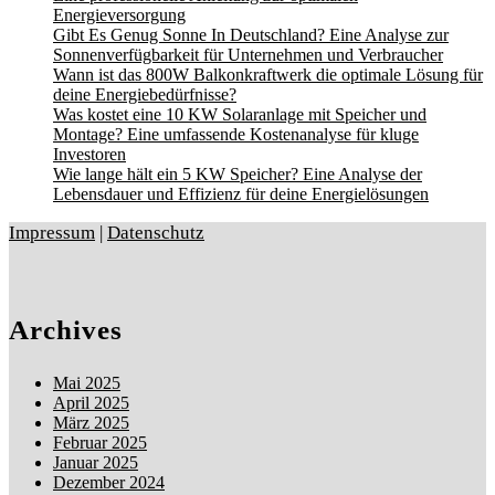
Energieversorgung
Gibt Es Genug Sonne In Deutschland? Eine Analyse zur
Sonnenverfügbarkeit für Unternehmen und Verbraucher
Wann ist das 800W Balkonkraftwerk die optimale Lösung für
deine Energiebedürfnisse?
Was kostet eine 10 KW Solaranlage mit Speicher und
Montage? Eine umfassende Kostenanalyse für kluge
Investoren
Wie lange hält ein 5 KW Speicher? Eine Analyse der
Lebensdauer und Effizienz für deine Energielösungen
Impressum
|
Datenschutz
Archives
Mai 2025
April 2025
März 2025
Februar 2025
Januar 2025
Dezember 2024