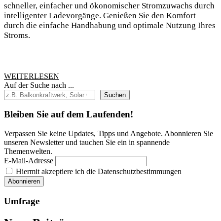
sich
schneller, einfacher und ökonomischer Stromzuwachs durch
von
intelligenter Ladevorgänge. Genießen Sie den Komfort
durch die einfache Handhabung und optimale Nutzung Ihres
lästigem
Stroms.
Laden:
Entdecken
Sie
WEITERLESEN
WEITERLESEN
die
Auf der Suche nach ...
Wunder
Suchen
der
Bleiben Sie auf dem Laufenden!
Mobile
Wallbox!
Verpassen Sie keine Updates, Tipps und Angebote. Abonnieren Sie
unseren Newsletter und tauchen Sie ein in spannende
Themenwelten.
E-Mail-Adresse
Hiermit akzeptiere ich die Datenschutzbestimmungen
Umfrage