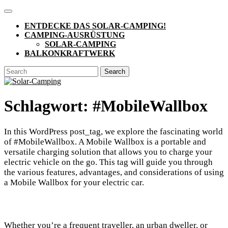
Skip
Open
to
Button
ENTDECKE DAS SOLAR-CAMPING!
content
CAMPING-AUSRÜSTUNG
SOLAR-CAMPING
BALKONKRAFTWERK
CLOSE
Search
BUTTON
for:
Schlagwort:
#MobileWallbox
In this WordPress post_tag, we explore the fascinating world
of #MobileWallbox. A Mobile Wallbox is a portable and
versatile charging solution that allows you to charge your
electric vehicle on the go. This tag will guide you through
the various features, advantages, and considerations of using
a Mobile Wallbox for your electric car.
Whether you’re a frequent traveller, an urban dweller, or