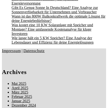
Energieversorgung
Gibt Es Genug Sonne In Deutschland? Eine Analyse zur
Sonnenverfügbarkeit für Unternehmen und Verbraucher
Wann ist das 800W Balkonkraftwerk die optimale Lösung für
deine Energiebedürfnisse?
Was kostet eine 10 KW Solaranlage mit Speicher und
Montage? Eine umfassende Kostenanalyse für kluge
Investoren
Wie lange hält ein 5 KW Speicher? Eine Analyse der
Lebensdauer und Effizienz für deine Energielösungen
Impressum
|
Datenschutz
Archives
Mai 2025
April 2025
März 2025
Februar 2025
Januar 2025
Dezember 2024