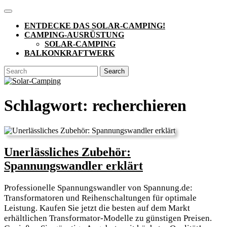
Skip
Open
to
Button
ENTDECKE DAS SOLAR-CAMPING!
content
CAMPING-AUSRÜSTUNG
SOLAR-CAMPING
BALKONKRAFTWERK
CLOSE
Search
BUTTON
for:
Schlagwort:
recherchieren
Unerlässliches Zubehör:
Unerlässliches
Spannungswandler erklärt
Zubehör:
Professionelle Spannungswandler von Spannung.de:
Spannungswand
Transformatoren und Reihenschaltungen für optimale
erklärt
Leistung. Kaufen Sie jetzt die besten auf dem Markt
erhältlichen Transformator-Modelle zu günstigen Preisen.