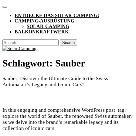
Skip
Open
to
Button
ENTDECKE DAS SOLAR-CAMPING!
content
CAMPING-AUSRÜSTUNG
SOLAR-CAMPING
BALKONKRAFTWERK
CLOSE
Search
BUTTON
for:
Schlagwort:
Sauber
Sauber: Discover the Ultimate Guide to the Swiss
Automaker’s Legacy and Iconic Cars“
In this engaging and comprehensive WordPress post_tag,
explore the world of Sauber, the renowned Swiss automaker,
as we delve into the brand’s remarkable legacy and its
collection of iconic cars.