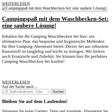
Gear
WEITERLESEN
WEITERLESEN
Micr
Hand
Campingspaß mit dem Waschbecken-Set:
–
Campingspaß
eine saubere Lösung!
75X1
mit
Cm
Erhalten Sie Ihr Camping Waschbecken Set hier: ein
dem
Outg
ultimatives Paar, das bequeme und hygienische Methoden
Waschbecken-
für Ihre Camping-Abenteuer bietet. Dieses Set aus robustem
Gru
Kunststoff ist langlebig und leicht zu reinigen. Wir liefern
Set:
auch Ersatzteile und Zubehör. Sie können hier Ihr perfektes
eine
Camping Waschbecken Set kaufen!
saubere
Lösung!
WEITERLESEN
WEITERLESEN
Auf der Suche nach ...
Suchen
Bleiben Sie auf dem Laufenden!
Verpassen Sie keine Updates, Tipps und Angebote. Abonnieren Sie