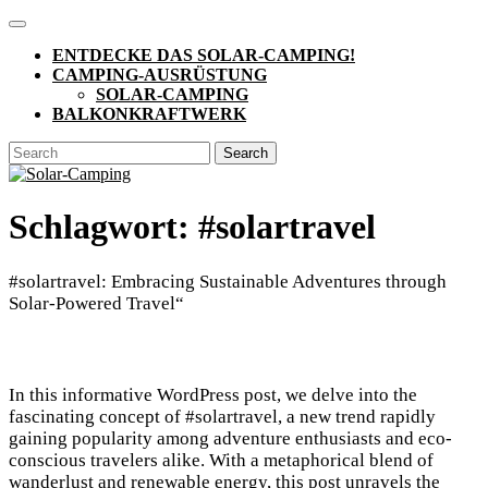
Skip
Open
to
Button
ENTDECKE DAS SOLAR-CAMPING!
content
CAMPING-AUSRÜSTUNG
SOLAR-CAMPING
BALKONKRAFTWERK
CLOSE
Search
BUTTON
for:
Schlagwort:
#solartravel
#solartravel: Embracing Sustainable Adventures through
Solar-Powered Travel“
In this informative WordPress post, we delve into the
fascinating concept of #solartravel, a new trend rapidly
gaining popularity among adventure enthusiasts and eco-
conscious travelers alike. With a metaphorical blend of
wanderlust and renewable energy, this post unravels the