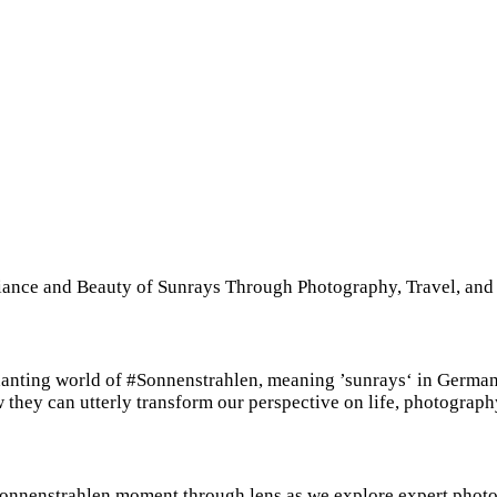
ance and Beauty of Sunrays Through Photography, Travel, and 
hanting world of #Sonnenstrahlen, meaning ’sunrays‘ in German. 
they can utterly transform our perspective on life, photography, 
#Sonnenstrahlen moment through lens as we explore expert phot