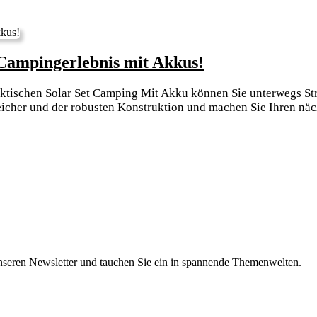
Die
-Campingerlebnis mit Akkus!
Sonne
tischen Solar Set Camping Mit Akku können Sie unterwegs Strom
genießen:
eicher und der robusten Konstruktion und machen Sie Ihren nä
Ein
einmaliges
Solar-
Campingerlebn
mit
Akkus!
nseren Newsletter und tauchen Sie ein in spannende Themenwelten.