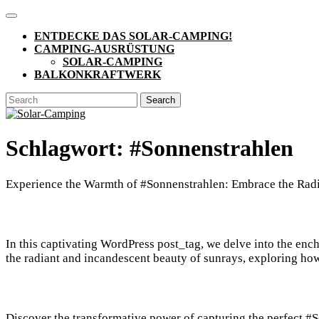
Skip
Open
to
Button
ENTDECKE DAS SOLAR-CAMPING!
content
CAMPING-AUSRÜSTUNG
SOLAR-CAMPING
BALKONKRAFTWERK
CLOSE
Search
BUTTON
for:
Schlagwort:
#Sonnenstrahlen
Experience the Warmth of #Sonnenstrahlen: Embrace the Radi
In this captivating WordPress post_tag, we delve into the enc
the radiant and incandescent beauty of sunrays, exploring how 
Discover the transformative power of capturing the perfect 