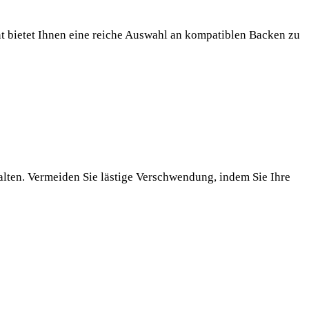
die
cken
ultim
nt bietet Ihnen eine reiche Auswahl an kompatiblen Backen zu
Lösu
r
für
Ihr
profe
Hand
ve
lten. Vermeiden Sie lästige Verschwendung, indem Sie Ihre