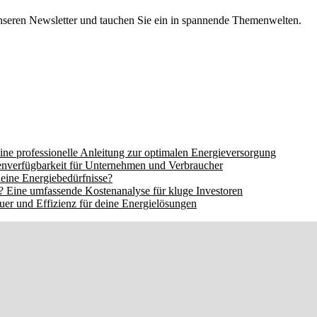
Reisen!
nseren Newsletter und tauchen Sie ein in spannende Themenwelten.
ine professionelle Anleitung zur optimalen Energieversorgung
nverfügbarkeit für Unternehmen und Verbraucher
eine Energiebedürfnisse?
 Eine umfassende Kostenanalyse für kluge Investoren
er und Effizienz für deine Energielösungen