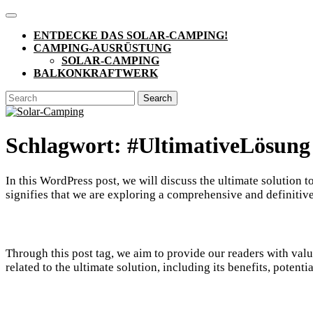
Skip
Open
to
Button
ENTDECKE DAS SOLAR-CAMPING!
content
CAMPING-AUSRÜSTUNG
SOLAR-CAMPING
BALKONKRAFTWERK
CLOSE
Search
BUTTON
for:
Schlagwort:
#UltimativeLösung
In this WordPress post, we will discuss the ultimate solution
signifies that we are exploring a comprehensive and definitive
Through this post tag, we aim to provide our readers with valua
related to the ultimate solution, including its benefits, poten