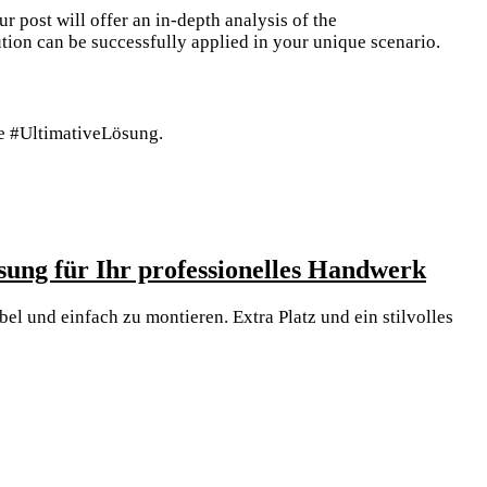
 post will offer an in-depth analysis of the
tion can be successfully applied in your unique scenario.
he #UltimativeLösung.
Erfa
sung für Ihr professionelles Handwerk
Sie
el und einfach zu montieren. Extra Platz und ein stilvolles
mehr
über
den
revol
Zerwi
Klap