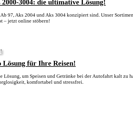
Neue
 2000-3004: die ultimative Lösung!
Bremsba
0 Ab 97, Aks 2004 und Aks 3004 konzipiert sind. Unser Sortime
jetzt
 – jetzt online stöbern!
verfügba
für
Aks
2000-
3004:
Entdecken
 Lösung für Ihre Reisen!
die
Sie
ultimati
 Lösung, um Speisen und Getränke bei der Autofahrt kalt zu ha
die
Lösung!
glosigkeit, komfortabel und stressfrei.
ultimative
Kühlbox
Auto
Lösung
für
Ihre