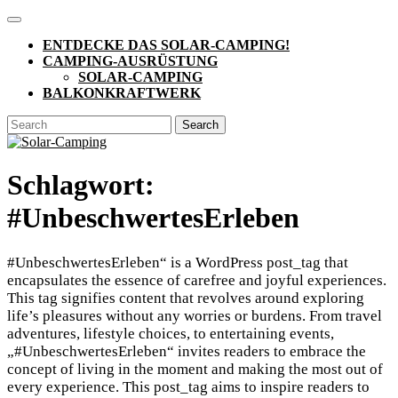
Skip
Open
to
Button
ENTDECKE DAS SOLAR-CAMPING!
content
CAMPING-AUSRÜSTUNG
SOLAR-CAMPING
BALKONKRAFTWERK
CLOSE
Search
BUTTON
for:
Schlagwort:
#UnbeschwertesErleben
#UnbeschwertesErleben“ is a WordPress post_tag that
encapsulates the essence of carefree and joyful experiences.
This tag signifies content that revolves around exploring
life’s pleasures without any worries or burdens. From travel
adventures, lifestyle choices, to entertaining events,
„#UnbeschwertesErleben“ invites readers to embrace the
concept of living in the moment and making the most out of
every experience. This post_tag aims to inspire readers to