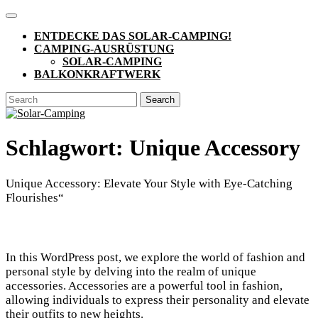
Skip
Open
to
Button
ENTDECKE DAS SOLAR-CAMPING!
content
CAMPING-AUSRÜSTUNG
SOLAR-CAMPING
BALKONKRAFTWERK
CLOSE
Search
BUTTON
for:
Schlagwort:
Unique Accessory
Unique Accessory: Elevate Your Style with Eye-Catching
Flourishes“
In this WordPress post, we explore the world of fashion and
personal style by delving into the realm of unique
accessories. Accessories are a powerful tool in fashion,
allowing individuals to express their personality and elevate
their outfits to new heights.