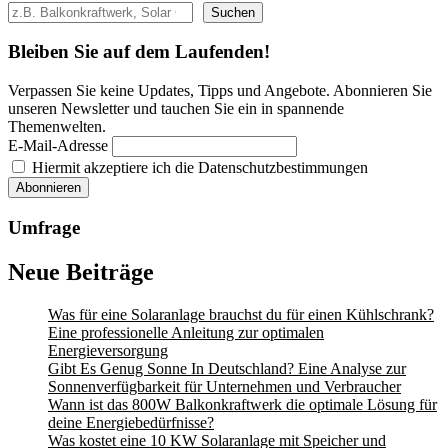
Was
Suchen
macht
Bleiben Sie auf dem Laufenden!
es
so
Verpassen Sie keine Updates, Tipps und Angebote. Abonnieren Sie
unseren Newsletter und tauchen Sie ein in spannende
einzigartig?
Themenwelten.
E-Mail-Adresse
Hiermit akzeptiere ich die Datenschutzbestimmungen
Umfrage
Neue Beiträge
Was für eine Solaranlage brauchst du für einen Kühlschrank?
Eine professionelle Anleitung zur optimalen
Energieversorgung
Gibt Es Genug Sonne In Deutschland? Eine Analyse zur
Sonnenverfügbarkeit für Unternehmen und Verbraucher
Wann ist das 800W Balkonkraftwerk die optimale Lösung für
deine Energiebedürfnisse?
Was kostet eine 10 KW Solaranlage mit Speicher und