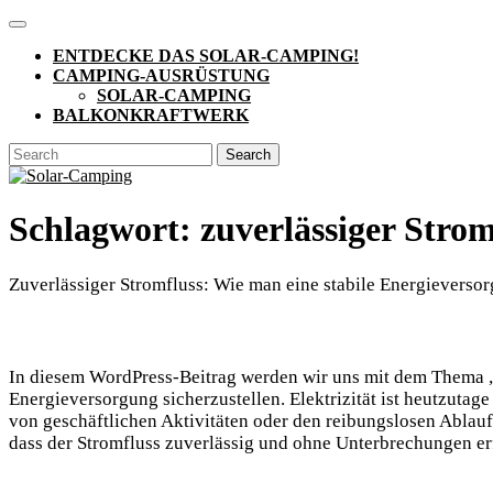
Skip
Open
to
Button
ENTDECKE DAS SOLAR-CAMPING!
content
CAMPING-AUSRÜSTUNG
SOLAR-CAMPING
BALKONKRAFTWERK
CLOSE
Search
BUTTON
for:
Schlagwort:
zuverlässiger Strom
Zuverlässiger Stromfluss: Wie man eine stabile Energieverso
In diesem WordPress-Beitrag werden wir uns mit dem Thema „Z
Energieversorgung sicherzustellen. Elektrizität ist heutzutage
von geschäftlichen Aktivitäten oder den reibungslosen Ablauf
dass der Stromfluss zuverlässig und ohne Unterbrechungen er