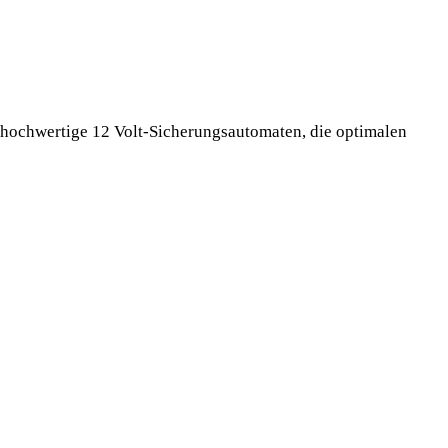
 hochwertige 12 Volt-Sicherungsautomaten, die optimalen
ungsautomat:
ive
ssigen
luss