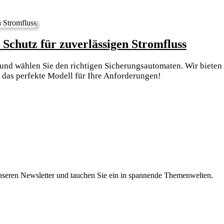
12
 Schutz für zuverlässigen Stromfluss
Volt
und wählen Sie den richtigen Sicherungsautomaten. Wir bieten
Sicher
 das perfekte Modell für Ihre Anforderungen!
Der
ultimat
Schutz
für
zuverlä
Stromf
nseren Newsletter und tauchen Sie ein in spannende Themenwelten.