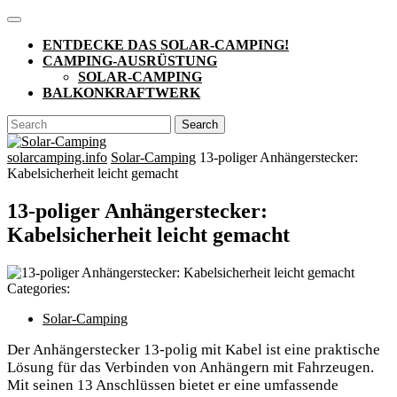
Skip
Open
to
Button
ENTDECKE DAS SOLAR-CAMPING!
content
CAMPING-AUSRÜSTUNG
SOLAR-CAMPING
BALKONKRAFTWERK
CLOSE
Search
BUTTON
for:
solarcamping.info
Solar-Camping
13-poliger Anhängerstecker:
Kabelsicherheit leicht gemacht
13-poliger Anhängerstecker:
Kabelsicherheit leicht gemacht
Categories:
Solar-Camping
Der Anhängerstecker 13-polig mit Kabel ist eine praktische
Lösung für das Verbinden von Anhängern mit Fahrzeugen.
Mit seinen 13 Anschlüssen bietet er eine umfassende