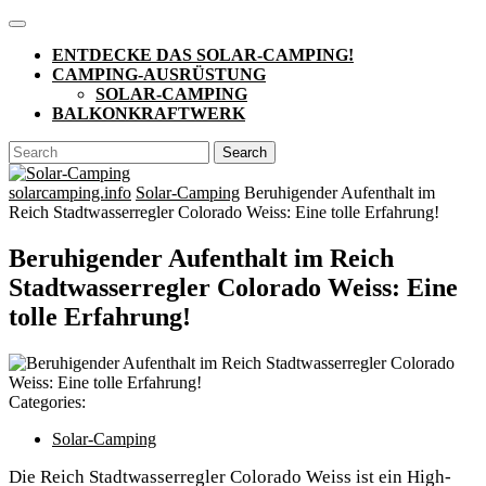
Skip
Open
to
Button
ENTDECKE DAS SOLAR-CAMPING!
content
CAMPING-AUSRÜSTUNG
SOLAR-CAMPING
BALKONKRAFTWERK
CLOSE
Search
BUTTON
for:
solarcamping.info
Solar-Camping
Beruhigender Aufenthalt im
Reich Stadtwasserregler Colorado Weiss: Eine tolle Erfahrung!
Beruhigender Aufenthalt im Reich
Stadtwasserregler Colorado Weiss: Eine
tolle Erfahrung!
Categories:
Solar-Camping
Die Reich Stadtwasserregler Colorado Weiss ist ein High-