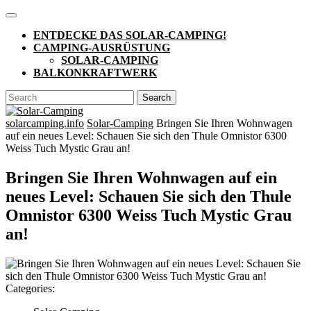
Skip
Open
to
Button
ENTDECKE DAS SOLAR-CAMPING!
content
CAMPING-AUSRÜSTUNG
SOLAR-CAMPING
BALKONKRAFTWERK
CLOSE
Search
BUTTON
for:
solarcamping.info
Solar-Camping
Bringen Sie Ihren Wohnwagen
auf ein neues Level: Schauen Sie sich den Thule Omnistor 6300
Weiss Tuch Mystic Grau an!
Bringen Sie Ihren Wohnwagen auf ein
neues Level: Schauen Sie sich den Thule
Omnistor 6300 Weiss Tuch Mystic Grau
an!
Categories: