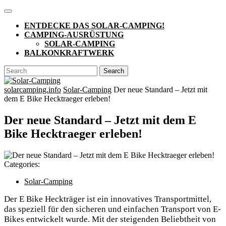
Skip
Open
to
Button
ENTDECKE DAS SOLAR-CAMPING!
content
CAMPING-AUSRÜSTUNG
SOLAR-CAMPING
BALKONKRAFTWERK
CLOSE
Search
BUTTON
for:
solarcamping.info
Solar-Camping
Der neue Standard – Jetzt mit
dem E Bike Hecktraeger erleben!
Der neue Standard – Jetzt mit dem E
Bike Hecktraeger erleben!
Categories:
Solar-Camping
Der E Bike Heckträger ist ein innovatives Transportmittel,
das speziell für den sicheren und einfachen Transport von E-
Bikes entwickelt wurde. Mit der steigenden Beliebtheit von