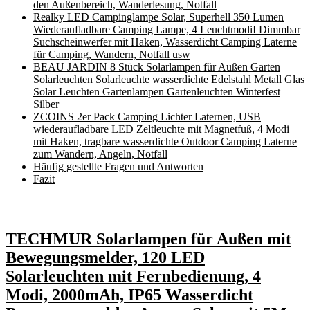
den Außenbereich, Wanderlesung, Notfall
Realky LED Campinglampe Solar, Superhell 350 Lumen
Wiederaufladbare Camping Lampe, 4 LeuchtmodiI Dimmbar‍
Suchscheinwerfer mit Haken, Wasserdicht Camping Laterne
für Camping, Wandern, Notfall usw
BEAU JARDIN ‍8 Stück Solarlampen für Außen Garten
Solarleuchten⁣ Solarleuchte wasserdichte Edelstahl Metall‌ Glas
Solar Leuchten Gartenlampen Gartenleuchten Winterfest⁤
Silber
ZCOINS 2er Pack Camping Lichter Laternen, USB
wiederaufladbare LED Zeltleuchte mit Magnetfuß, 4 Modi
mit Haken, tragbare wasserdichte Outdoor Camping Laterne
zum Wandern, Angeln, Notfall
Häufig gestellte Fragen⁤ und Antworten
Fazit
TECHMUR Solarlampen für Außen mit
Bewegungsmelder, 120 LED
Solarleuchten mit Fernbedienung, 4
Modi, 2000mAh, IP65 Wasserdicht