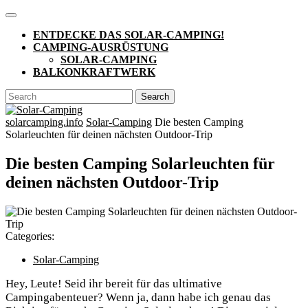
Skip
Open
to
Button
ENTDECKE DAS SOLAR-CAMPING!
content
CAMPING-AUSRÜSTUNG
SOLAR-CAMPING
BALKONKRAFTWERK
CLOSE
Search
BUTTON
for:
solarcamping.info
Solar-Camping
Die besten Camping
Solarleuchten für deinen nächsten Outdoor-Trip
Die besten Camping Solarleuchten für
deinen nächsten Outdoor-Trip
Categories:
Solar-Camping
Hey,⁣ Leute! Seid ihr bereit⁣ für das ultimative‌
Campingabenteuer? Wenn ja,​ dann habe ich genau das