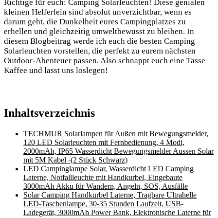
Richtige für euch: Camping Solarleuchten! Diese genialen
kleinen Helferlein sind absolut unverzichtbar, wenn es
⁢darum geht,‌ die Dunkelheit eures Campingplatzes zu
erhellen und gleichzeitig umweltbewusst zu bleiben. In
diesem Blogbeitrag werde ich euch die besten Camping
Solarleuchten vorstellen,​ die perfekt zu eurem nächsten
Outdoor-Abenteuer passen. Also ⁣schnappt euch eine Tasse
Kaffee und lasst uns loslegen!
Inhaltsverzeichnis
TECHMUR Solarlampen für Außen mit Bewegungsmelder,
120 LED‍ Solarleuchten mit Fernbedienung, 4 Modi,
2000mAh, IP65 Wasserdicht Bewegungsmelder Aussen ⁢Solar
mit 5M Kabel -(2 Stück Schwarz)
LED Campinglampe Solar, Wasserdicht LED Camping
Laterne, Notfallleuchte mit Handkurbel, Eingebaute‍
3000mAh Akku für Wandern, Angeln, SOS, ⁤Ausfälle
Solar Camping Handkurbel ​Laterne, Tragbare Ultrahelle
LED-Taschenlampe, 30-35 Stunden Laufzeit, USB-
Ladegerät,⁣ 3000mAh Power Bank, Elektronische Laterne für