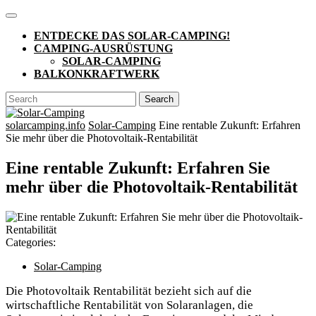
Skip
Open
to
Button
ENTDECKE DAS SOLAR-CAMPING!
content
CAMPING-AUSRÜSTUNG
SOLAR-CAMPING
BALKONKRAFTWERK
CLOSE
Search
BUTTON
for:
solarcamping.info
Solar-Camping
Eine rentable Zukunft: Erfahren
Sie mehr über die Photovoltaik-Rentabilität
Eine rentable Zukunft: Erfahren Sie
mehr über die Photovoltaik-Rentabilität
Categories:
Solar-Camping
Die Photovoltaik Rentabilität bezieht sich auf die
wirtschaftliche Rentabilität von Solaranlagen, die