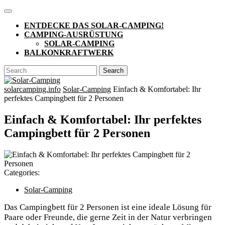
Skip
Open
to
Button
ENTDECKE DAS SOLAR-CAMPING!
content
CAMPING-AUSRÜSTUNG
SOLAR-CAMPING
BALKONKRAFTWERK
CLOSE
Search
BUTTON
for:
solarcamping.info
Solar-Camping
Einfach & Komfortabel: Ihr
perfektes Campingbett für 2 Personen
Einfach & Komfortabel: Ihr perfektes
Campingbett für 2 Personen
Categories:
Solar-Camping
Das Campingbett für 2 Personen ist eine ideale Lösung für
Paare oder Freunde, die gerne Zeit in der Natur verbringen