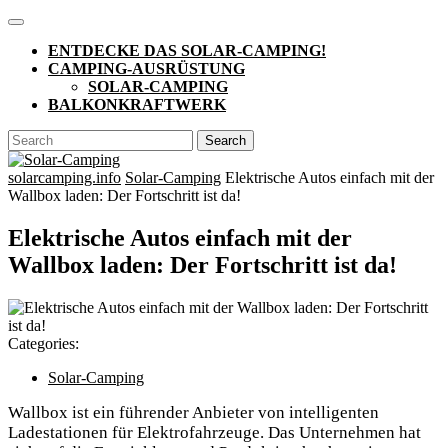
Skip
Open
to
Button
ENTDECKE DAS SOLAR-CAMPING!
content
CAMPING-AUSRÜSTUNG
SOLAR-CAMPING
BALKONKRAFTWERK
CLOSE
Search
BUTTON
for:
solarcamping.info
Solar-Camping
Elektrische Autos einfach mit der
Wallbox laden: Der Fortschritt ist da!
Elektrische Autos einfach mit der
Wallbox laden: Der Fortschritt ist da!
Categories:
Solar-Camping
Wallbox ist ein führender Anbieter von intelligenten
Ladestationen für Elektrofahrzeuge. Das Unternehmen hat