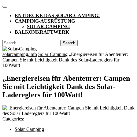
Skip
Open
to
Button
ENTDECKE DAS SOLAR-CAMPING!
content
CAMPING-AUSRÜSTUNG
SOLAR-CAMPING
BALKONKRAFTWERK
CLOSE
Search
BUTTON
for:
solarcamping.info
Solar-Camping
„Energiereisen für Abenteurer:
Campen Sie mit Leichtigkeit Dank des Solar-Ladereglers für
100Watt!
„Energiereisen für Abenteurer: Campen
Sie mit Leichtigkeit Dank des Solar-
Ladereglers für 100Watt!
Categories:
Solar-Camping