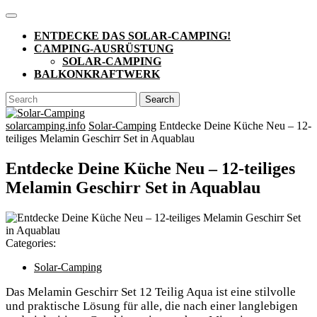
Skip
Open
to
Button
ENTDECKE DAS SOLAR-CAMPING!
content
CAMPING-AUSRÜSTUNG
SOLAR-CAMPING
BALKONKRAFTWERK
CLOSE
Search
BUTTON
for:
solarcamping.info
Solar-Camping
Entdecke Deine Küche Neu – 12-
teiliges Melamin Geschirr Set in Aquablau
Entdecke Deine Küche Neu – 12-teiliges
Melamin Geschirr Set in Aquablau
Categories:
Solar-Camping
Das Melamin Geschirr Set 12 Teilig Aqua ist eine stilvolle
und praktische Lösung für alle, die nach einer langlebigen