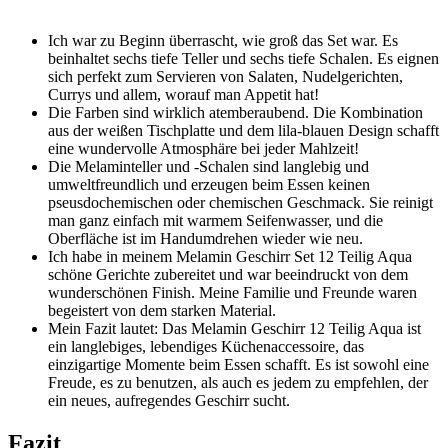
Ich war zu ‌Beginn‍ überrascht, wie ‍groß ⁣das Set⁢ war. Es
beinhaltet sechs tiefe Teller und⁢ sechs tiefe Schalen. Es eignen
sich perfekt zum Servieren von​ Salaten, Nudelgerichten,⁣
Currys ‌und allem, ​worauf​ man⁢ Appetit hat!
Die Farben sind wirklich atemberaubend. Die Kombination​
aus der weißen Tischplatte und dem lila-blauen Design schafft
eine wundervolle Atmosphäre ​bei jeder Mahlzeit!
Die Melaminteller und -Schalen sind langlebig und
umweltfreundlich und erzeugen beim ‌Essen keinen
⁢pseusdochemischen oder chemischen⁤ Geschmack. Sie reinigt‌
man ganz ‌einfach mit ⁤warmem Seifenwasser, und⁣ die
Oberfläche ist im ​Handumdrehen wieder wie neu.
Ich habe in meinem Melamin‍ Geschirr Set 12 Teilig Aqua
schöne Gerichte zubereitet und war beeindruckt von dem
wunderschönen Finish. Meine Familie und​ Freunde waren
⁢begeistert von dem⁤ starken ‌Material.
Mein Fazit ⁢lautet: Das Melamin Geschirr 12 Teilig Aqua ist‍
ein langlebiges,‌ lebendiges Küchenaccessoire, das⁢
einzigartige⁤ Momente ​beim Essen schafft. Es ist sowohl eine
Freude,‍ es zu benutzen, als ​auch es jedem zu⁤ empfehlen, der
ein neues, aufregendes Geschirr⁤ sucht.
Fazit