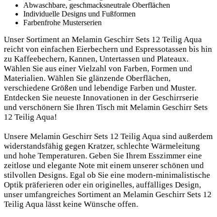
Abwaschbare, geschmacksneutrale Oberflächen
Individuelle Designs und ‍Fußformen
Farbenfrohe ⁢Musterserien
Unser ​Sortiment⁢ an Melamin Geschirr Sets 12 ⁤Teilig Aqua
reicht von einfachen Eierbechern und Espressotassen bis ‍hin
zu Kaffeebechern, Kannen, Untertassen und Plateaux.⁣
Wählen Sie aus einer ⁢Vielzahl von Farben, Formen und
Materialien. Wählen⁣ Sie ‍glänzende Oberflächen,
verschiedene Größen ⁢und lebendige Farben und Muster.
Entdecken⁤ Sie neueste Innovationen in der ‌Geschirrserie
und verschönern Sie Ihren Tisch mit‌ Melamin Geschirr Sets
12 Teilig Aqua!
Unsere Melamin⁣ Geschirr Sets​ 12⁣ Teilig Aqua sind außerdem
widerstandsfähig⁤ gegen Kratzer, schlechte Wärmeleitung
und hohe Temperaturen. Geben Sie Ihrem Esszimmer eine⁣
zeitlose‌ und ​elegante ​Note mit einem unserer schönen und⁣
stilvollen Designs. Egal ob Sie eine modern-minimalistische
‍Optik präferieren oder ein originelles, auffälliges Design,
unser‍ umfangreiches Sortiment an Melamin Geschirr Sets 12
Teilig Aqua lässt keine Wünsche offen.