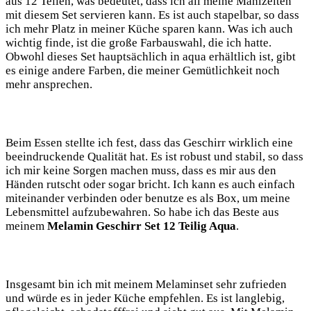
aus‍ 12 Teilen,⁤ was ⁣bedeutet, dass ich all meine Mahlzeiten
mit ⁣diesem Set servieren kann.⁤ Es⁢ ist auch stapelbar, so dass
ich mehr⁣ Platz⁣ in meiner Küche ⁤sparen kann. Was ich‌ auch
wichtig finde, ist‌ die große Farbauswahl, die ich hatte.
Obwohl dieses Set⁣ hauptsächlich in⁣ aqua⁣ erhältlich ist,‍ gibt
es einige andere Farben, die meiner Gemütlichkeit‌ noch
mehr ansprechen.
Beim Essen stellte ich fest, dass ⁤das Geschirr wirklich eine ​
beeindruckende⁤ Qualität hat. ​Es‌ ist robust und‍ stabil,‌ so dass
ich mir keine⁤ Sorgen machen muss, dass es mir aus den
Händen rutscht oder sogar bricht. Ich kann es​ auch einfach
miteinander verbinden oder ⁤benutze es als Box, um ⁤meine
Lebensmittel aufzubewahren. So‍ habe ich das Beste aus
meinem
Melamin Geschirr Set 12 Teilig Aqua
.
Insgesamt bin ‍ich mit meinem Melaminset sehr zufrieden
und würde es ⁣in jeder Küche empfehlen. Es ist langlebig,