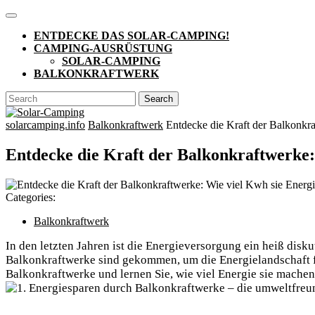
Skip
Open
to
Button
ENTDECKE DAS SOLAR-CAMPING!
content
CAMPING-AUSRÜSTUNG
SOLAR-CAMPING
BALKONKRAFTWERK
CLOSE
Search
BUTTON
for:
solarcamping.info
Balkonkraftwerk
Entdecke die Kraft der Balkonkr
Entdecke die Kraft der Balkonkraftwerke
Categories:
Balkonkraftwerk
⁢In den letzten Jahren ist die Energieversorgung ein heiß disk
Balkonkraftwerke sind gekommen, um ​die Energielandschaft f
Balkonkraftwerke⁢ und lernen Sie, wie viel Energie sie machen