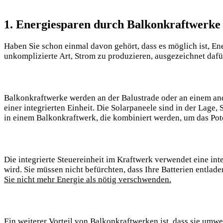
1. Energiesparen durch Balkonkraftwerke 
Haben‌ Sie schon einmal davon gehört, dass es möglich ist, En
unkomplizierte Art, Strom zu produzieren, ausgezeichnet ⁢dafü
Balkonkraftwerke werden an ​der Balustrade oder ​an einem and
einer integrierten Einheit. Die Solarpaneele sind in ‌der Lage
‍in einem Balkonkraftwerk, die kombiniert werden, ​um das ‌Po
Die integrierte Steuereinheit im Kraftwerk verwendet eine⁣ inte
⁣wird. Sie müssen nicht befürchten, dass Ihre Batterien⁢ entlad
Sie nicht ‍mehr Energie ⁤als nötig verschwenden.
Ein weiterer ⁣Vorteil von Balkonkraftwerken ist, dass⁢ sie ⁢umwe