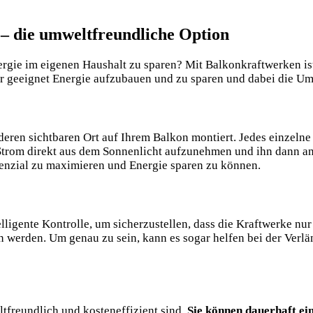
– die umweltfreundliche ​Option
ergie im eigenen Haushalt​ zu sparen? Mit ⁢Balkonkraftwerken ist
r geeignet Energie‍ aufzubauen und zu sparen und dabei ⁣die ⁤Um
eren sichtbaren Ort auf Ihrem Balkon ⁢montiert. Jedes einzelne
, Strom direkt aus ‌dem Sonnenlicht⁢ aufzunehmen und​ ihn dann a
tenzial zu​ maximieren und Energie⁢ sparen zu können.
lligente Kontrolle, um sicherzustellen, dass die⁤ Kraftwerke ⁣nur 
en ‌werden. Um genau⁣ zu ​sein, kann ⁣es sogar helfen bei der Ver
ltfreundlich und kosteneffizient ​sind.
Sie können dauerhaft‍ e