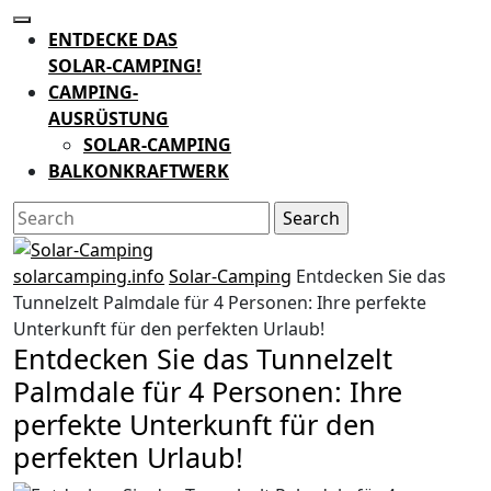
Skip
Open
to
ENTDECKE DAS
Button
content
SOLAR-CAMPING!
CAMPING-
AUSRÜSTUNG
SOLAR-CAMPING
BALKONKRAFTWERK
CLOSE
Search
BUTTON
for:
solarcamping.info
Solar-Camping
Entdecken Sie das
Tunnelzelt Palmdale für 4 Personen: Ihre perfekte
Unterkunft für den perfekten Urlaub!
Entdecken Sie das Tunnelzelt
Palmdale für 4 Personen: Ihre
perfekte Unterkunft für den
perfekten Urlaub!