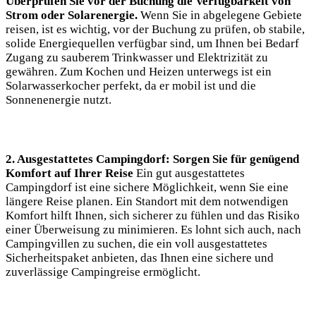
Überprüfen ​Sie vor⁤ der Buchung die⁢ Verfügbarkeit von
Strom oder Solarenergie.
Wenn Sie​ in abgelegene Gebiete
reisen, ist es wichtig, vor der Buchung zu prüfen, ob ⁤stabile,
solide ‌Energiequellen verfügbar​ sind, um ​Ihnen bei ‍Bedarf
Zugang zu sauberem Trinkwasser und Elektrizität ⁤zu
gewähren. ‌Zum⁢ Kochen und Heizen unterwegs ist ein
Solarwasserkocher perfekt, da er mobil ist ‌und die
Sonnenenergie nutzt.
2. Ausgestattetes Campingdorf: Sorgen Sie für genügend
Komfort⁢ auf Ihrer Reise
Ein gut ​ausgestattetes
Campingdorf ist eine sichere Möglichkeit,​ wenn Sie eine⁢
längere Reise planen. Ein Standort mit ⁣dem notwendigen
Komfort hilft Ihnen, sich sicherer‍ zu ‍fühlen und das Risiko
einer Überweisung ⁤zu ⁤minimieren. Es ⁣lohnt sich ​auch, nach
Campingvillen zu suchen, die ein voll ⁤ausgestattetes
Sicherheitspaket anbieten, das Ihnen eine sichere und
zuverlässige Campingreise ermöglicht.