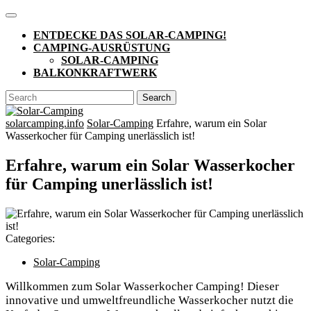
Skip
Open
to
Button
ENTDECKE DAS SOLAR-CAMPING!
content
CAMPING-AUSRÜSTUNG
SOLAR-CAMPING
BALKONKRAFTWERK
CLOSE
Search
BUTTON
for:
solarcamping.info
Solar-Camping
Erfahre, warum ein Solar
Wasserkocher für Camping unerlässlich ist!
Erfahre, warum ein Solar Wasserkocher
für Camping unerlässlich ist!
Categories:
Solar-Camping
Willkommen zum Solar Wasserkocher Camping! Dieser
innovative und umweltfreundliche Wasserkocher nutzt die