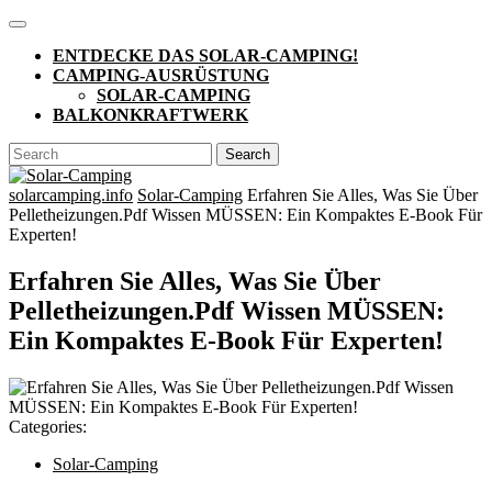
Skip
Open
to
Button
ENTDECKE DAS SOLAR-CAMPING!
content
CAMPING-AUSRÜSTUNG
SOLAR-CAMPING
BALKONKRAFTWERK
CLOSE
Search
BUTTON
for:
solarcamping.info
Solar-Camping
Erfahren Sie Alles, Was Sie Über
Pelletheizungen.Pdf Wissen MÜSSEN: Ein Kompaktes E-Book Für
Experten!
Erfahren Sie Alles, Was Sie Über
Pelletheizungen.Pdf Wissen MÜSSEN:
Ein Kompaktes E-Book Für Experten!
Categories:
Solar-Camping