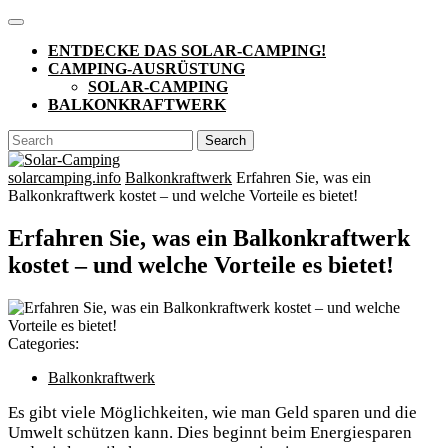
Skip
Open
to
Button
ENTDECKE DAS SOLAR-CAMPING!
content
CAMPING-AUSRÜSTUNG
SOLAR-CAMPING
BALKONKRAFTWERK
CLOSE
Search
BUTTON
for:
solarcamping.info
Balkonkraftwerk
Erfahren Sie, was ein
Balkonkraftwerk kostet – und welche Vorteile es bietet!
Erfahren Sie, was ein Balkonkraftwerk
kostet – und welche Vorteile es bietet!
Categories:
Balkonkraftwerk
Es gibt viele Möglichkeiten, wie man Geld ​sparen und​ die
Umwelt schützen kann. Dies beginnt ‍beim Energiesparen