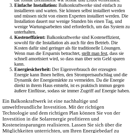
Einfache ⁣Installation:
Balkonkraftwerke sind einfach zu
installieren und warten.‍ Sie können selbst⁢ installiert werden
und müssen nicht ‍von einem Experten ​installiert werden. Die ​
Installation dauert nur wenige Stunden bis einen Tag, und
wenige Wartungsarbeiten sind erforderlich, ⁤um das System zu⁣
unterhalten.
Kosteneffizient:
Balkonkraftwerke​ sind ‍Kosteneffizient,
⁣sowohl für die Installation als auch für den Betrieb. Die⁢
Kosten dafür ‍sind geringer als für traditionelle Lösungen.‍
Wenn man die Ersparnis betrachtet,
stellt man fest
, dass sie⁤
schnell amortisiert wird, so dass man⁤ über ⁤sein Geld sparen‌
kann.
Energiesicherheit:
‍Der Eigenverbrauch der erzeugten
Energie kann Ihnen ‌helfen, den Strompreisaufschlag und‌ die
Dynamik der ⁢Energiemärkte zu vermeiden. Da die Energie
direkt‍ in ihrem Haus entsteht, ist es ​praktisch immun‌ gegen
äußere Einflüsse, sodass ​sie immer Zugriff auf Energie haben.
Ein⁤ Balkonkraftwerk ist eine⁤ nachhaltige⁢ und
umweltfreundliche Investition. Mit der ⁣richtigen
Technologie und dem richtigen Plan​ können Sie‍ von der
Investition in die Solarenergie⁤ profitieren ​und
Kosteneinsparungen realisieren. ‌Lassen⁣ Sie sich⁣ über⁣ die
Möglichkeiten​ unterrichten,‌ um ⁤Ihren Energiebedarf⁢ zu