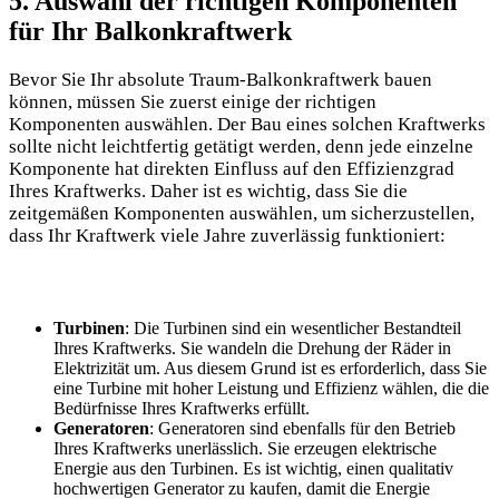
5. Auswahl der richtigen Komponenten
für Ihr Balkonkraftwerk
Bevor ​Sie Ihr absolute Traum-Balkonkraftwerk bauen
können, müssen Sie zuerst einige der⁢ richtigen⁣
Komponenten auswählen.⁢ Der Bau eines solchen Kraftwerks
sollte ‍nicht⁣ leichtfertig getätigt​ werden, denn jede einzelne⁤
Komponente hat direkten ‌Einfluss auf den Effizienzgrad
⁤Ihres ⁣Kraftwerks. Daher ist es wichtig, dass Sie die
zeitgemäßen Komponenten auswählen, um sicherzustellen,
dass‌ Ihr Kraftwerk viele Jahre zuverlässig funktioniert:
Turbinen
: Die‍ Turbinen sind ⁤ein ​wesentlicher Bestandteil
Ihres ⁢Kraftwerks. Sie wandeln ​die‍ Drehung der Räder in
Elektrizität um. Aus diesem Grund ist es erforderlich, dass Sie
eine⁢ Turbine mit​ hoher‍ Leistung ​und​ Effizienz⁣ wählen, die die
Bedürfnisse Ihres Kraftwerks erfüllt.
Generatoren
: Generatoren sind ebenfalls⁣ für den‌ Betrieb
⁢Ihres‍ Kraftwerks unerlässlich. Sie erzeugen elektrische
Energie ⁤aus den ‍Turbinen. Es ist wichtig, einen qualitativ‌
hochwertigen Generator⁢ zu kaufen, damit die Energie​