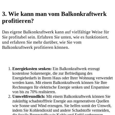
3. Wie kann man ​vom Balkonkraftwerk
profitieren?
Das eigene ⁣Balkonkraftwerk kann auf​ vielfältige Weise‌ für
Sie profitabel sein. ‍Erfahren Sie unten,​ wie es funktioniert,
und erfahren Sie mehr darüber,‍ wie Sie ‌vom
Balkonkraftwerk ⁤profitieren ‍können.
Energiekosten senken:
Ein Balkonkraftwerk erzeugt
kostenlose ​Solarenergie, die zur ⁣Befriedigung des
Energiebedarfs in Ihrem​ Haus oder ​Ihrer Wohnung verwendet
werden kann. Mit ⁢einem Balkonkraftwerk können Sie Ihre
‍Rechnungen für elektrische​ Energie senken und Ersparnisse
von⁣ bis‍ zu 70% realisieren. ‌
Umweltfreundlich:
Mit einem Balkonkraftwerk ‍können Sie
⁤zukünftig schadstofffreie Energie aus regenerativen ⁤Quellen​
wie Sonne und Wind ⁣erzeugen. Sie⁣ helfen somit der Umwelt,
indem Sie Kohlendioxid und andere Schadstoffe vermeiden,
die⁤ fossile Brennstoffe⁢ wie⁢ Kohle und Erdöl verbrennen.