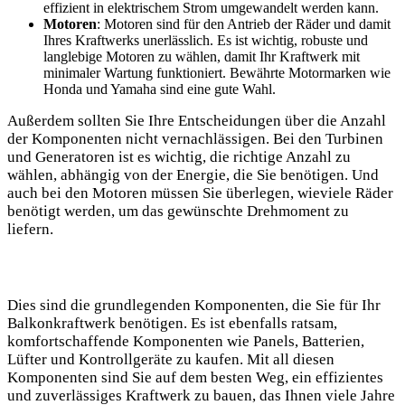
effizient in​ elektrischem Strom umgewandelt werden kann.
Motoren
: Motoren‌ sind für den Antrieb der Räder und damit
Ihres⁢ Kraftwerks unerlässlich. Es​ ist⁢ wichtig, ‍robuste und​
langlebige Motoren zu ⁣wählen, damit‌ Ihr Kraftwerk mit
minimaler Wartung ‍funktioniert.⁤ Bewährte Motormarken wie
Honda und Yamaha sind eine gute Wahl.
Außerdem⁣ sollten Sie Ihre ​Entscheidungen über die Anzahl
der Komponenten nicht ‍vernachlässigen. ‌Bei ⁤den Turbinen
und Generatoren ist‍ es wichtig,​ die richtige Anzahl zu
⁣wählen, abhängig von ⁣der Energie, die‍ Sie ⁤benötigen. Und
auch bei​ den Motoren müssen Sie überlegen, ​wieviele Räder
benötigt werden, um das ‌gewünschte ⁢Drehmoment zu
liefern.
Dies sind die ⁤grundlegenden ⁢Komponenten, die ⁣Sie für Ihr
Balkonkraftwerk benötigen. ⁣Es‍ ist ebenfalls ‍ratsam,
komfortschaffende Komponenten‌ wie Panels,​ Batterien,
Lüfter und Kontrollgeräte zu kaufen. Mit all diesen
Komponenten sind Sie auf⁢ dem⁤ besten Weg, ein effizientes
und zuverlässiges Kraftwerk zu bauen, das Ihnen viele Jahre