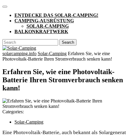
Skip
Open
to
Button
ENTDECKE DAS SOLAR-CAMPING!
content
CAMPING-AUSRÜSTUNG
SOLAR-CAMPING
BALKONKRAFTWERK
CLOSE
Search
BUTTON
for:
solarcamping.info
Solar-Camping
Erfahren Sie, wie eine
Photovoltaik-Batterie Ihren Stromverbrauch senken kann!
Erfahren Sie, wie eine Photovoltaik-
Batterie Ihren Stromverbrauch senken
kann!
Categories:
Solar-Camping
Eine Photovoltaik-Batterie, auch bekannt als Solargenerat