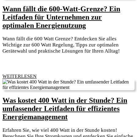
professionelle
Wann fällt die 600-Watt-Grenze? Ein
Analyse
Leitfaden für Unternehmen zur
der
Wann
optimalen Energienutzung
Energieeffizi
fällt
Wann fällt die 600 Watt Grenze? Entdecken Sie alles
die
Wichtige zur 600 Watt Regelung, Tipps zur optimalen
600-
Gerätewahl und praktische Lösungen für Ihren Alltag!
Watt-
Grenze?
Ein
WEITERLESEN
WEITERLESEN
Leitfaden
für
Unternehmen
Was kostet 400 Watt in der Stunde? Ein
zur
umfassender Leitfaden für effizientes
optimalen
Was
Energiemanagement
Energienutzung
kostet
Erfahren Sie, wie viel 400 Watt in der Stunde kosten!
400
Berechnen Sie Ihre Stromkosten und entdecken Sie einfache