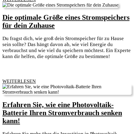
wird?
Eine
Die optimale Größe eines Stromspeichers
Analyse
Die
für dein Zuhause
der
optimale
Du fragst dich, wie groß dein Stromspeicher für zu Hause
Energiemanagement-
Größe
sein sollte? Das hängt davon ab, wie viel Energie du
Strategien
eines
verbrauchst und wie viel du speichern möchtest. Ein Experte
für
kann dir helfen, die optimale Größe zu bestimmen!
Stromspeichers
dein
für
Unternehmen
dein
Zuhause
WEITERLESEN
WEITERLESEN
Erfahren Sie, wie eine Photovoltaik-
Batterie Ihren Stromverbrauch senken
Erfahren
kann!
Sie,
Erfahren Sie mehr über die Investition in Photovoltaik