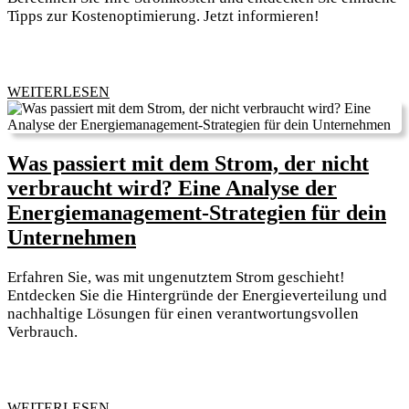
Watt
Tipps zur Kostenoptimierung. Jetzt informieren!
in
der
Stunde?
WEITERLESEN
WEITERLESEN
Ein
umfassender
Leitfaden
Was passiert mit dem Strom, der nicht
für
verbraucht wird? Eine Analyse der
effizientes
Energiemanagement-Strategien für dein
Energiemanagement
Was
Unternehmen
passiert
Erfahren Sie, was mit ungenutztem Strom geschieht!
mit
Entdecken Sie die Hintergründe der Energieverteilung und
dem
nachhaltige Lösungen für einen verantwortungsvollen
Verbrauch.
Strom,
der
nicht
verbraucht
WEITERLESEN
WEITERLESEN