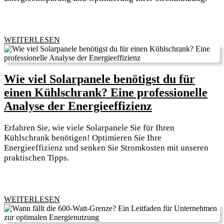
Energienutzung
Watt
Grenze?
Ein
WEITERLESEN
WEITERLESEN
Leitfaden
für
deine
Wie viel Solarpanele benötigst du für
Energiemanagement-
einen Kühlschrank? Eine professionelle
Strategie
Wie
Analyse der Energieeffizienz
viel
Erfahren Sie, wie viele Solarpanele Sie für Ihren
Solarpanele
Kühlschrank benötigen! Optimieren Sie Ihre
benötigst
Energieeffizienz und senken Sie Stromkosten mit unseren
praktischen Tipps.
du
für
einen
Kühlschrank
WEITERLESEN
WEITERLESEN
Eine