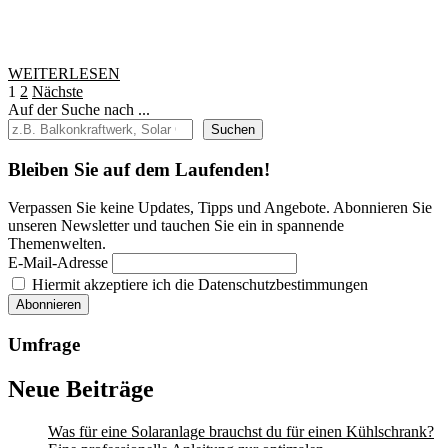
Pwitch
zu
mehr
WEITERLESEN
WEITERLESEN
Energieeffizienz!
Seitennummerierung
1
2
Nächste
Auf der Suche nach ...
der
Suchen
Beiträge
Bleiben Sie auf dem Laufenden!
Verpassen Sie keine Updates, Tipps und Angebote. Abonnieren Sie
unseren Newsletter und tauchen Sie ein in spannende
Themenwelten.
E-Mail-Adresse
Hiermit akzeptiere ich die Datenschutzbestimmungen
Umfrage
Neue Beiträge
Was für eine Solaranlage brauchst du für einen Kühlschrank?