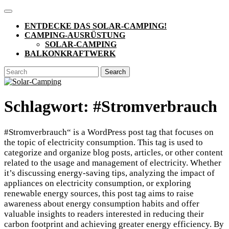
Skip
Open
to
Button
ENTDECKE DAS SOLAR-CAMPING!
content
CAMPING-AUSRÜSTUNG
SOLAR-CAMPING
BALKONKRAFTWERK
CLOSE
Search
BUTTON
for:
Schlagwort:
#Stromverbrauch
#Stromverbrauch“ is a WordPress post tag that focuses on
the topic of electricity consumption. This tag is used to
categorize and organize blog posts, articles, or other content
related to the usage and management of electricity. Whether
it’s discussing energy-saving tips, analyzing the impact of
appliances on electricity consumption, or exploring
renewable energy sources, this post tag aims to raise
awareness about energy consumption habits and offer
valuable insights to readers interested in reducing their
carbon footprint and achieving greater energy efficiency. By