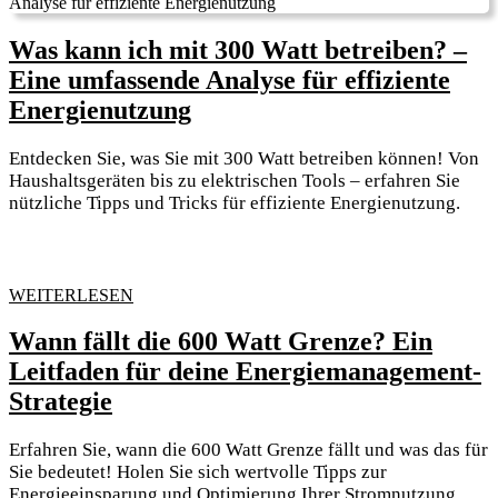
Leitfaden
für
Was kann ich mit 300 Watt betreiben? –
Unternehmer
Eine umfassende Analyse für effiziente
und
Was
Energienutzung
Energiebewusste
kann
Entdecken Sie, was Sie mit 300 Watt betreiben können! Von
ich
Haushaltsgeräten bis zu elektrischen Tools – erfahren Sie
mit
nützliche Tipps und Tricks für effiziente Energienutzung.
300
Watt
betreiben?
WEITERLESEN
WEITERLESEN
–
Wann fällt die 600 Watt Grenze? Ein
Eine
Leitfaden für deine Energiemanagement-
umfassende
Wann
Strategie
Analyse
fällt
für
Erfahren Sie, wann die 600 Watt Grenze fällt und was das für
die
effiziente
Sie bedeutet! Holen Sie sich wertvolle Tipps zur
600
Energieeinsparung und Optimierung Ihrer Stromnutzung.