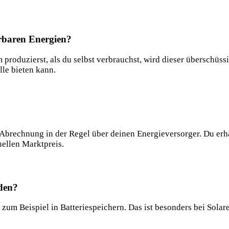
erbaren Energien?
roduzierst,⁤ als du selbst verbrauchst, wird dieser überschüssi
lle bieten kann.
Abrechnung in​ der ⁣Regel über deinen⁢ Energieversorger. Du erhä
ellen ‌Marktpreis.
rden?
 zum Beispiel ⁢in Batteriespeichern. ‍Das ist besonders bei Solar