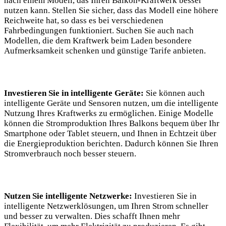
nach einem Modell, das Ihren Balkon-Kraftwerk ‌besser⁢
nutzen kann. Stellen Sie sicher, dass⁢ das Modell eine höhere
Reichweite hat, so dass es⁣ bei verschiedenen
Fahrbedingungen funktioniert.⁣ Suchen ​Sie auch nach
Modellen, ⁤die dem Kraftwerk ⁢beim Laden besondere
⁣Aufmerksamkeit schenken ‍und günstige Tarife anbieten.
Investieren Sie ⁤in intelligente Geräte:
Sie​ können auch
intelligente Geräte‍ und Sensoren⁤ nutzen,‍ um die⁢ intelligente
Nutzung Ihres ⁢Kraftwerks zu ermöglichen. Einige⁣ Modelle⁤
können⁢ die Stromproduktion Ihres​ Balkons‍ bequem über ⁢Ihr​
Smartphone‌ oder Tablet steuern, und ‌Ihnen in Echtzeit⁢ über⁣
die ‌Energieproduktion berichten. Dadurch können Sie Ihren
Stromverbrauch noch⁣ besser ⁣steuern.
Nutzen Sie intelligente Netzwerke:
Investieren Sie ⁢in
intelligente Netzwerklösungen, ⁤um Ihren Strom ‍schneller
und ⁤besser zu verwalten. Dies schafft Ihnen⁤ mehr