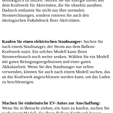
bestmöglich zu nutzen. Nutzen Sie die Energie direkt aus
dem Kraftwerk für Aktivitäten, die‍ Sie‌ ohnehin ⁢ausüben.
Dadurch ‌entlasten⁣ Sie nicht​ nur ‍Ihre ⁣normalen
‌Stromrechnungen, sondern rotieren Sie auch⁣ den
ökologischen ⁣Fußabdruck Ihrer Aktivitäten.
Kaufen Sie einen elektrischen Staubsauger:
Suchen Sie
nach einem Staubsauger,‌ der Strom aus dem Balkon-
Kraftwerk ‌nutzt. Ein solches ​Modell kann⁣ Ihren
⁢Stromverbrauch noch weiter senken. Wählen⁤ Sie ein Modell
mit guten Reinigungsergebnissen⁢ und einer guten
Akkulaufzeit. Wenn Sie den Staubsauger‍ nur selten
verwenden, können​ Sie auch nach​ einem Modell⁣ suchen, das
an das Kraftwerk angeschlossen werden ‍kann, um das Laden
zu beschleunigen.
Machen Sie ⁢einheimische⁣ EV-Autos zur⁢ Anschaffung:
Wenn Sie in Betracht ​ziehen, ein Auto zu kaufen, suchen Sie⁢