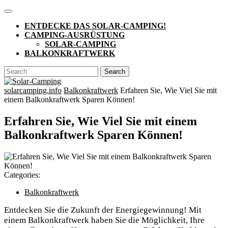
Skip
Open
to
Button
ENTDECKE DAS SOLAR-CAMPING!
content
CAMPING-AUSRÜSTUNG
SOLAR-CAMPING
BALKONKRAFTWERK
CLOSE
Search
BUTTON
for:
solarcamping.info
Balkonkraftwerk
Erfahren Sie, Wie Viel Sie mit
einem Balkonkraftwerk Sparen Können!
Erfahren Sie, Wie Viel Sie mit einem
Balkonkraftwerk Sparen Können!
Categories:
Balkonkraftwerk
Entdecken Sie die Zukunft der Energiegewinnung!​ Mit
einem⁤ Balkonkraftwerk haben Sie die Möglichkeit, Ihre ​