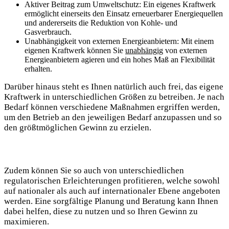
Aktiver⁢ Beitrag zum ⁣Umweltschutz: Ein eigenes ⁢Kraftwerk
ermöglicht einerseits den ‍Einsatz erneuerbarer ⁢Energiequellen
und andererseits die Reduktion von Kohle-​ und
Gasverbrauch.
Unabhängigkeit von‍ externen Energieanbietern: Mit einem
eigenen Kraftwerk können Sie
unabhängig
von externen
Energieanbietern agieren und⁤ ein hohes Maß an⁤ Flexibilität
⁤erhalten.
Darüber hinaus⁣ steht es Ihnen natürlich auch frei, das ‌eigene
‌Kraftwerk in unterschiedlichen Größen zu‌ betreiben. ⁣Je nach
Bedarf ‍können verschiedene Maßnahmen⁢ ergriffen werden,
um den Betrieb an ⁢den jeweiligen Bedarf‍ anzupassen und so
den größtmöglichen Gewinn zu erzielen.
Zudem können Sie so‍ auch von ⁢unterschiedlichen
regulatorischen Erleichterungen profitieren, welche sowohl
‌auf‍ nationaler als auch⁢ auf​ internationaler Ebene angeboten⁣
werden. Eine ‌sorgfältige Planung und Beratung kann⁤ Ihnen
dabei helfen, diese zu nutzen⁣ und so Ihren Gewinn ​zu
maximieren.