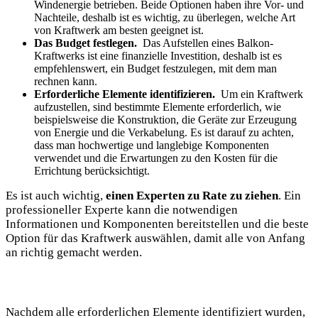
Windenergie ​betrieben. ⁣Beide Optionen haben ihre​ Vor- und
Nachteile,⁣ deshalb ist ‍es wichtig, zu überlegen, welche Art
‌von Kraftwerk am besten geeignet ist.
Das Budget festlegen.
‍ Das Aufstellen eines Balkon-
Kraftwerks ist eine⁣ finanzielle ⁤Investition, deshalb ist es
⁣empfehlenswert, ein Budget‍ festzulegen, mit dem man
rechnen ⁢kann.⁣
Erforderliche Elemente identifizieren.
⁣ Um ein Kraftwerk
aufzustellen,⁣ sind​ bestimmte Elemente erforderlich, wie
beispielsweise die Konstruktion, die Geräte zur Erzeugung‍
von Energie und die⁣ Verkabelung. Es ist darauf zu ‍achten,⁣
dass man​ hochwertige und langlebige Komponenten
⁤verwendet und die Erwartungen ⁤zu den Kosten ⁤für ⁤die​
Errichtung berücksichtigt.⁣
Es ist ⁣auch wichtig,‌
einen Experten zu Rate zu ⁢ziehen
. Ein
professioneller Experte kann‍ die notwendigen
Informationen und⁤ Komponenten ⁣bereitstellen ⁣und die‌ beste
Option für‍ das ‍Kraftwerk auswählen,​ damit alle‍ von Anfang⁣
an richtig gemacht werden. ⁣
Nachdem⁤ alle erforderlichen Elemente identifiziert wurden,