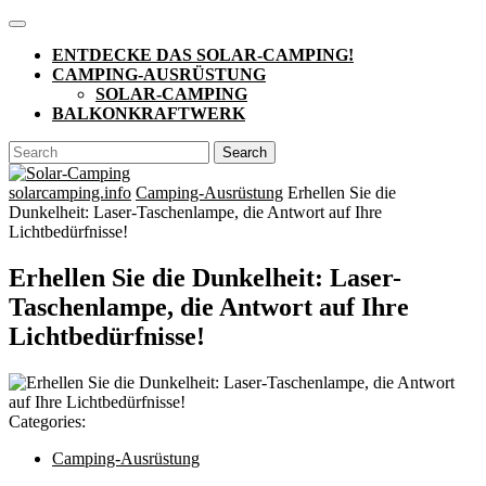
Skip
Open
to
Button
ENTDECKE DAS SOLAR-CAMPING!
content
CAMPING-AUSRÜSTUNG
SOLAR-CAMPING
BALKONKRAFTWERK
CLOSE
Search
BUTTON
for:
solarcamping.info
Camping-Ausrüstung
Erhellen Sie die
Dunkelheit: Laser-Taschenlampe, die Antwort auf Ihre
Lichtbedürfnisse!
Erhellen Sie die Dunkelheit: Laser-
Taschenlampe, die Antwort auf Ihre
Lichtbedürfnisse!
Categories:
Camping-Ausrüstung