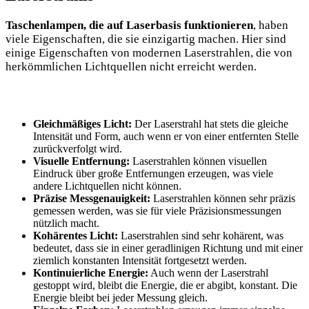
Taschenlampen, die auf Laserbasis ​funktionieren
, haben
viele Eigenschaften, die sie einzigartig machen. Hier‍ sind
einige Eigenschaften von⁣ modernen Laserstrahlen, die von
herkömmlichen Lichtquellen nicht erreicht werden.
Gleichmäßiges Licht:
Der Laserstrahl hat​ stets die gleiche
Intensität und Form, ‍auch wenn er von einer entfernten Stelle
zurückverfolgt wird.
Visuelle Entfernung:
Laserstrahlen können ⁢visuellen
Eindruck ⁣über große Entfernungen erzeugen, was viele
andere ⁣Lichtquellen ⁤nicht können.
Präzise ‍Messgenauigkeit:
Laserstrahlen⁣ können sehr präzis
gemessen‌ werden, ‌was sie für viele Präzisionsmessungen⁣
nützlich macht.
Kohärentes Licht:
Laserstrahlen⁤ sind sehr kohärent,‌ was
bedeutet, dass sie ‌in ⁢einer geradlinigen Richtung und mit einer⁣
ziemlich konstanten Intensität fortgesetzt werden.
Kontinuierliche Energie:
⁣Auch wenn ‌der Laserstrahl
gestoppt⁢ wird, ⁣bleibt⁤ die Energie, die er⁣ abgibt, konstant.⁢ Die
Energie bleibt bei jeder ⁢Messung gleich.