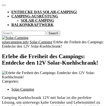
Skip
Open
to
Button
ENTDECKE DAS SOLAR-CAMPING!
content
CAMPING-AUSRÜSTUNG
SOLAR-CAMPING
BALKONKRAFTWERK
CLOSE
Search
BUTTON
for:
solarcamping.info
Solar-Camping
Erlebe die Freiheit des Campings:
Entdecke den 12V Solar-Kuehlschrank!
Erlebe die Freiheit des Campings:
Entdecke den 12V Solar-Kuehlschrank!
Categories:
Solar-Camping
Camping Kuehlschrank 12V mit Solar ist die perfekte
Lösung, um unterwegs kalte Getränke und Lebensmittel zu