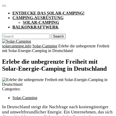
Skip
Open
to
Button
ENTDECKE DAS SOLAR-CAMPING!
content
CAMPING-AUSRÜSTUNG
SOLAR-CAMPING
BALKONKRAFTWERK
CLOSE
Search
BUTTON
for:
solarcamping.info
Solar-Camping
Erlebe die unbegrenzte Freiheit
mit Solar-Energie-Camping in Deutschland
Erlebe die unbegrenzte Freiheit mit
Solar-Energie-Camping in Deutschland
Categories:
Solar-Camping
In Deutschland steigt die Nachfrage nach kostengünstiger
und umweltfreundlicher Energie. Ein Unternehmen, das sich