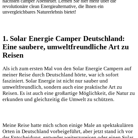
nächsten camper ⁤Abenteuer. Lernen Sie ⁤hier mehr über ⁣die
revolutionäre clean‌ Energiealternative, die Ihnen ein⁢
unvergleichbares Naturerlebnis ​bietet!
1. ⁢Solar‌ Energie Camper Deutschland:
Eine saubere, umweltfreundliche Art zu
Reisen
Als ich zum⁢ ersten Mal von ⁣den Solar⁣ Energie ⁤Campern auf
meiner Reise durch ‌Deutschland hörte, war ich sofort
fasziniert. Solar⁢ Energie ⁤ist nicht‌ nur sauber und
umweltfreundlich, sondern ‍auch eine praktische ​Art zu ​
Reisen. Es ist ⁣auch eine großartige Möglichkeit,⁣ die Natur zu
erkunden⁣ und gleichzeitig​ die Umwelt zu ‌schützen.
Meine Reise hatte⁤ mich schon einige Male an spektakulären
Orten in Deutschland vorbeigeführt, aber ⁣jetzt stand ich vor
der Entscheidung, entweder⁤ weiterzureisen⁤ oder einen Solar⁢