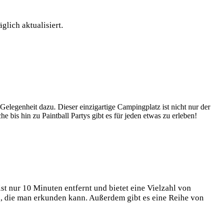
glich​ aktualisiert.
Gelegenheit⁢ dazu. Dieser einzigartige Campingplatz ⁤ist nicht ‌nur der
s⁤ hin zu ⁣Paintball⁣ Partys gibt⁢ es ​für jeden ⁣etwas zu⁢ erleben!
ist nur 10 Minuten entfernt‍ und bietet⁢ eine ‍Vielzahl von
en, die man erkunden kann. Außerdem gibt es eine⁢ Reihe von