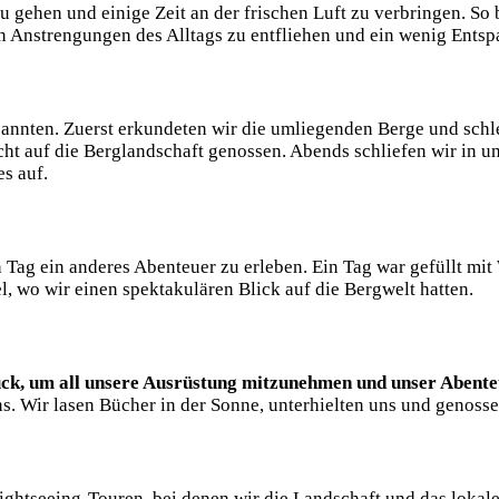
u⁢ gehen und ⁤einige Zeit an der ‌frischen ​Luft zu ⁣verbringen. So
 Anstrengungen des Alltags‌ zu entfliehen und ein⁤ wenig Ents
tspannten. ⁤Zuerst erkundeten⁤ wir die‍ umliegenden Berge und s
cht‌ auf die ​Berglandschaft genossen. Abends schliefen⁤ wir in un
es auf.
 Tag ein anderes Abenteuer zu ​erleben. Ein⁤ Tag war ⁣gefüllt mi
l, wo wir einen spektakulären Blick auf die⁣ Bergwelt​ hatten.
ck, um‌ all unsere ⁣Ausrüstung mitzunehmen und ‍unser Abenteue
ns. Wir ​lasen Bücher ⁤in der Sonne, unterhielten uns‍ und genoss
ghtseeing-Touren, bei⁣ denen wir die Landschaft und⁢ das lokale