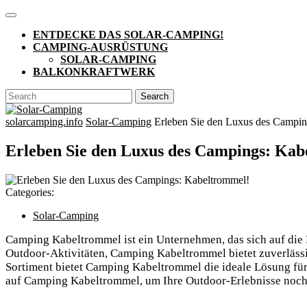
Skip
Open
to
Button
ENTDECKE DAS SOLAR-CAMPING!
content
CAMPING-AUSRÜSTUNG
SOLAR-CAMPING
BALKONKRAFTWERK
CLOSE
Search
BUTTON
for:
solarcamping.info
Solar-Camping
Erleben Sie den Luxus des Campin
Erleben Sie den Luxus des Campings: Kab
Categories:
Solar-Camping
Camping Kabeltrommel ist ein Unternehmen, das sich auf die 
Outdoor-Aktivitäten, Camping Kabeltrommel bietet zuverlässi
Sortiment bietet Camping Kabeltrommel die ideale Lösung für 
auf Camping Kabeltrommel, um Ihre Outdoor-Erlebnisse noch