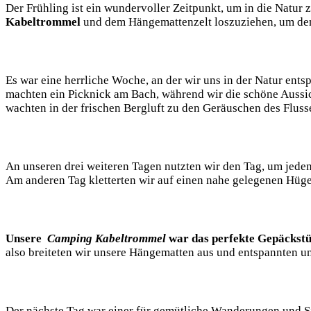
Der Frühling ist ein wundervoller Zeitpunkt, um⁤ in⁣ die Natur z
Kabeltrommel
und⁤ dem Hängemattenzelt loszuziehen, ​um den
Es war eine⁣ herrliche Woche, an der wir uns in⁤ der Natur en
‍machten ein ‍Picknick am Bach, während wir ⁣die ‍schöne‍ Aussi
wachten​ in​ der frischen Bergluft zu den Geräuschen des Fluss
An unseren drei weiteren Tagen nutzten wir⁤ den Tag, um ⁤jeden
‍Am‍ anderen ‍Tag​ kletterten wir auf ​einen nahe gelegenen Hüge
Unsere ​
Camping Kabeltrommel
war​ das perfekte​ Gepäckstü
‌also breiteten‌ wir unsere Hängematten aus⁣ und entspannten ⁢u
Der nächste Tag⁤ war einer für gemütliche ⁤Wanderungen und Si