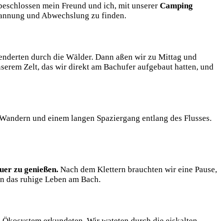
 beschlossen mein Freund und ​ich, ⁢mit⁣ unserer
Camping
pannung ⁤und Abwechslung zu finden.
chlenderten durch die Wälder. Dann aßen wir zu Mittag und
serem Zelt, das ​wir direkt am Bachufer‍ aufgebaut‌ hatten, und
t ‍Wandern und einem langen Spaziergang entlang ⁣des Flusses.
r⁢ zu⁢ genießen.⁢
Nach ⁤dem ⁤Klettern brauchten wir eine Pause,
en das ruhige Leben⁣ am ⁣Bach.
 ​Ökosystem erkundeten.⁤ Wir wateten durch die eiskalten