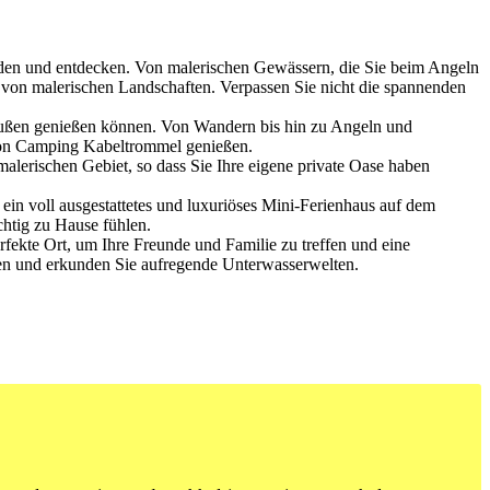
nden ‍und entdecken. Von​ malerischen Gewässern, die Sie‍ beim Angeln
l von malerischen Landschaften. Verpassen Sie⁣ nicht‍ die spannenden
außen genießen können.⁣ Von⁤ Wandern bis hin ‌zu Angeln‍ und
 ⁣von Camping Kabeltrommel genießen.
alerischen Gebiet, ‍so ⁢dass Sie ​Ihre eigene private Oase haben​
in voll ausgestattetes und luxuriöses Mini-Ferienhaus auf⁣ dem
chtig zu Hause fühlen.
fekte Ort, ​um Ihre ⁣Freunde ‌und Familie zu treffen und eine
egen und‌ erkunden ‌Sie aufregende Unterwasserwelten.