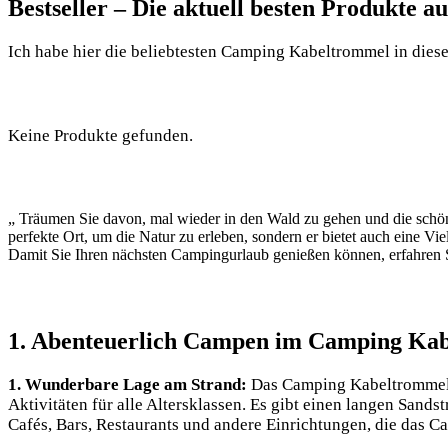
Bestseller – ⁣Die aktuell besten Produkte 
Ich habe⁢ hier die beliebtesten Camping Kabeltrommel in dieser B
Keine Produkte gefunden.
„‍ Träumen ⁤Sie davon, mal⁣ wieder⁢ in den Wald‍ zu‍ gehen und die ‍sch
perfekte⁣ Ort,⁤ um die Natur⁣ zu erleben, sondern⁤ er​ bietet auch ‌eine 
Damit⁤ Sie Ihren nächsten Campingurlaub⁢ genießen können, ‍erfahren 
1. Abenteuerlich ⁢Campen im Camping Ka
1. Wunderbare Lage am Strand:
Das ⁢Camping‌ Kabeltrommel is
Aktivitäten für alle Altersklassen.​ Es ‌gibt einen‍ langen Sa
Cafés,​ Bars,⁤ Restaurants‌ und andere Einrichtungen,⁤ die das