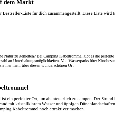
auf dem Markt
estseller-Liste für ⁣dich ‍zusammengestellt. ⁤Diese Liste ‌wird tä
öne Natur⁤ zu genießen? Bei ‌Camping ⁢Kabeltrommel gibt es die perfekte⁣ 
Vielzahl an Unterhaltungsmöglichkeiten. Von Wasserparks über Kinobesuche bi
Sie hier mehr über diesen ⁤wunderschönen Ort.
beltrommel
t​ ein perfekter‍ Ort,​ um‍ abenteuerlich ⁣zu⁣ campen.​ Der Strand ​
ndstrand mit kristallklarem ⁢Wasser und üppigen Dünenlandschaft
 Camping ​Kabeltrommel noch attraktiver machen.