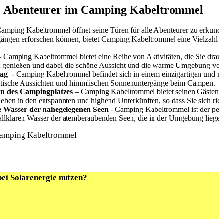
ie Abenteurer ⁤im Camping⁣ Kabeltrommel
Camping⁣ Kabeltrommel öffnet seine‍ Türen für​ alle Abenteurer zu erku
iergängen ⁣erforschen können, bietet Camping Kabeltrommel eine Vielzah
 ‌Camping Kabeltrommel bietet eine ‍Reihe⁢ von Aktivitäten, die Sie⁣ dr
ität ‍genießen und dabei die schöne Aussicht und die warme⁤ Umgebung
Tag
‍ -​ Camping Kabeltrommel befindet⁤ sich⁢ in ⁢einem einzigartigen und m
antastische Aussichten ‌und himmlischen Sonnenuntergänge beim Campen.
ten des Campingplatzes
– Camping Kabeltrommel bietet⁢ seinen Gästen e
ieben in den entspannten⁢ und highend Unterkünften, so dass Sie sich ri
de‌ Wasser der nahegelegenen Seen
-⁤ Camping ⁢Kabeltrommel ist der per
istallklaren Wasser ​der atemberaubenden ⁢Seen, die​ in der ‌Umgebung li
bei Solarenergie nutzen?