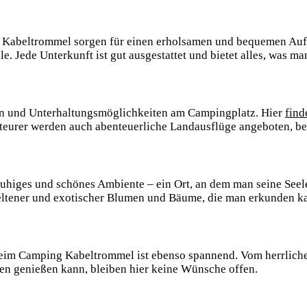
Kabeltrommel sorgen für einen ⁤erholsamen ⁢und bequemen​ Aufen
.⁤ Jede Unterkunft ⁣ist⁤ gut ⁤ausgestattet und bietet ‌alles, was 
ten und Unterhaltungsmöglichkeiten ⁢am⁤ Campingplatz. Hier⁤
find
benteurer werden auch abenteuerliche Landausflüge angeboten, be
iges und schönes Ambiente – ein Ort, an dem man ‌seine Seele b
eltener​ und exotischer⁢ Blumen‍ und​ Bäume, die man erkunden k
eim Camping Kabeltrommel ⁣ist ‍ebenso⁤ spannend. Vom herrlic
en​ genießen kann, bleiben hier ⁤keine Wünsche offen.