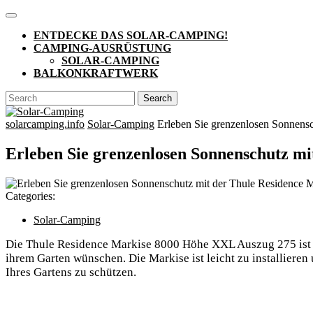
Skip
Open
to
Button
ENTDECKE DAS SOLAR-CAMPING!
content
CAMPING-AUSRÜSTUNG
SOLAR-CAMPING
BALKONKRAFTWERK
CLOSE
Search
BUTTON
for:
solarcamping.info
Solar-Camping
Erleben Sie grenzenlosen Sonnens
Erleben Sie grenzenlosen Sonnenschutz m
Categories:
Solar-Camping
Die Thule Residence Markise 8000 Höhe XXL Auszug 275 ist e
ihrem Garten wünschen. Die Markise ist leicht zu installiere
Ihres Gartens zu schützen.