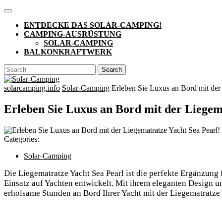
Skip
Open
to
Button
ENTDECKE DAS SOLAR-CAMPING!
content
CAMPING-AUSRÜSTUNG
SOLAR-CAMPING
BALKONKRAFTWERK
CLOSE
Search
BUTTON
for:
solarcamping.info
Solar-Camping
Erleben Sie Luxus an Bord mit der 
Erleben Sie Luxus an Bord mit der Liegem
Categories:
Solar-Camping
Die Liegematratze Yacht Sea Pearl ist die perfekte Ergänzung 
Einsatz auf Yachten entwickelt. Mit ihrem eleganten Design u
erholsame Stunden an Bord Ihrer Yacht mit der Liegematratze 