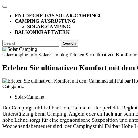
Skip
Open
to
Button
ENTDECKE DAS SOLAR-CAMPING!
content
CAMPING-AUSRÜSTUNG
SOLAR-CAMPING
BALKONKRAFTWERK
CLOSE
Search
BUTTON
for:
solarcamping.info
Solar-Camping
Erleben Sie ultimativen Komfort m
Erleben Sie ultimativen Komfort mit dem
Categories:
Solar-Camping
Der Campingstuhl Faltbar Hohe Lehne ist der perfekte Begleit
Unterstützung beim Camping, Angeln oder einfach nur beim Ent
hohe Lehne sorgt für eine ergonomische Sitzposition und unte
Wochenendabenteurer sind, der Campingstuhl Faltbar Hohe Le