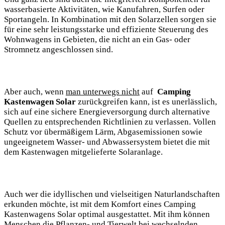
wasserbasierte Aktivitäten, wie Kanufahren, ⁤Surfen oder
‌Sportangeln. In Kombination mit den Solarzellen sorgen sie⁢
für ‌eine sehr leistungsstarke‌ und effiziente Steuerung des
Wohnwagens ‍in Gebieten, ⁤die nicht an ein Gas- oder
Stromnetz angeschlossen sind.
Aber auch, wenn
man⁣ unterwegs ⁣nicht
​auf ​
Camping
Kastenwagen ​Solar
‌zurückgreifen kann, ist es unerlässlich,​
sich ⁣auf eine​ sichere Energieversorgung durch alternative
Quellen zu entsprechenden Richtlinien zu verlassen. Vollen⁢
Schutz ⁣vor‍ übermäßigem Lärm, ‌Abgasemissionen sowie
ungeeignetem Wasser- und Abwassersystem bietet die‍ mit
dem Kastenwagen mitgelieferte Solaranlage.
Auch wer die idyllischen und vielseitigen Naturlandschaften‍
erkunden möchte, ist mit dem ⁤Komfort‍ eines Camping
Kastenwagens Solar optimal ausgestattet. Mit ihm können
Menschen die Pflanzen- und Tierwelt bei wechselnden