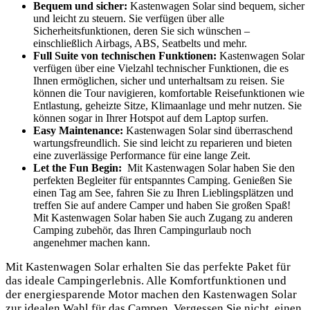
Bequem und sicher:
Kastenwagen Solar ‍sind‌ bequem,‍ sicher⁢
und ⁣leicht zu steuern. Sie verfügen ‍über⁤ alle
Sicherheitsfunktionen, ‍deren Sie sich wünschen ⁢–
einschließlich Airbags, ABS, Seatbelts und mehr.
Full ​Suite von technischen Funktionen:
Kastenwagen Solar
verfügen über ⁣eine Vielzahl technischer Funktionen, die​ es
⁤Ihnen ermöglichen, sicher und unterhaltsam zu ⁢reisen. Sie⁣
können ⁢die​ Tour navigieren,⁣ komfortable Reisefunktionen ⁤wie
Entlastung, geheizte Sitze, Klimaanlage und​ mehr nutzen. Sie
können sogar in ⁣Ihrer Hotspot auf dem Laptop surfen.
Easy ‌Maintenance:
Kastenwagen ⁣Solar sind überraschend
wartungsfreundlich. Sie sind leicht zu reparieren und bieten
⁢eine zuverlässige Performance für eine lange Zeit.
Let the Fun Begin:
​ Mit Kastenwagen Solar haben Sie den
perfekten ​Begleiter für ‍entspanntes ​Camping. Genießen Sie⁣
einen Tag am ​See, fahren Sie zu Ihren Lieblingsplätzen⁣ und
treffen Sie auf andere‍ Camper⁢ und ​haben Sie großen Spaß!
Mit Kastenwagen⁢ Solar haben‌ Sie auch Zugang zu anderen
Camping⁢ zubehör, das⁢ Ihren Campingurlaub​ noch⁢
angenehmer machen kann.
Mit Kastenwagen Solar erhalten Sie​ das perfekte ⁢Paket für
das ideale Campingerlebnis. Alle‌ Komfortfunktionen und
der ​energiesparende Motor ​machen den ‍Kastenwagen ⁣Solar
zur idealen Wahl ‌für das⁢ Campen. Vergessen ​Sie nicht, einen