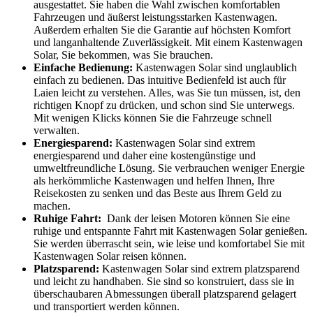
ausgestattet. Sie haben die Wahl zwischen komfortablen
‌Fahrzeugen und äußerst leistungsstarken Kastenwagen.
Außerdem erhalten Sie die ⁣Garantie auf⁢ höchsten Komfort
und langanhaltende Zuverlässigkeit. Mit einem Kastenwagen
Solar, Sie⁤ bekommen, was Sie⁤ brauchen.
Einfache Bedienung:
Kastenwagen Solar sind ‌unglaublich
einfach ⁣zu⁢ bedienen. ⁤Das intuitive Bedienfeld ist auch für
Laien leicht zu verstehen. ⁢Alles, ⁣was Sie tun müssen,⁣ ist,‍ den⁣
richtigen Knopf zu⁤ drücken,⁢ und schon sind ⁤Sie unterwegs.
Mit⁣ wenigen Klicks können Sie⁣ die‌ Fahrzeuge schnell⁤
verwalten.
Energiesparend:
Kastenwagen Solar sind​ extrem
energiesparend und daher eine kostengünstige und
umweltfreundliche Lösung. Sie verbrauchen weniger Energie
als herkömmliche Kastenwagen und helfen Ihnen, Ihre
Reisekosten​ zu senken und das Beste aus Ihrem Geld zu
‌machen.
Ruhige Fahrt:
​ Dank der leisen ‌Motoren ‍können⁣ Sie eine
ruhige und entspannte Fahrt‌ mit Kastenwagen Solar genießen.
Sie werden überrascht sein, wie leise ​und komfortabel Sie mit
Kastenwagen Solar ‍reisen können.
Platzsparend:
Kastenwagen Solar sind extrem platzsparend
und leicht ⁤zu handhaben. Sie sind so konstruiert, dass sie in
überschaubaren Abmessungen überall ​platzsparend ‍gelagert
⁢und⁤ transportiert werden ​können.