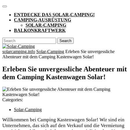
Skip
Open
to
Button
ENTDECKE DAS SOLAR-CAMPING!
content
CAMPING-AUSRÜSTUNG
SOLAR-CAMPING
BALKONKRAFTWERK
CLOSE
Search
BUTTON
for:
solarcamping.info
Solar-Camping
Erleben Sie unvergessliche
Abenteuer mit dem Camping Kastenwagen Solar!
Erleben Sie unvergessliche Abenteuer mit
dem Camping Kastenwagen Solar!
Categories:
Solar-Camping
Willkommen bei Camping Kastenwagen Solar! Wir sind ein
Unternehmen, das sich auf den Verkauf und die Vermietung