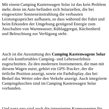
Mit einem Camping⁤ Kastenwagen Solar ist das kein Problem
mehr, denn im⁤ Auto befinden sich Solarzellen, die bei
eingesetzter Sonneneinstrahlung die verbauten
Leistungsspeicher aufbauen, so dass während der Fahrt und
beim Erkunden der ‌Umgebung genügend Energie ⁢zum
Anschalten ​von Warmwasser, Kühlaggregat, Küchenherd
und ⁢Beleuchtung‌ zur ⁣Verfügung steht.
Auch ist ‍die ‍Ausstattung⁤ des
Camping Kastenwagens Solar
auf ein komfortables Camping- und Lebenserlebnis
‌zugeschnitten. ⁣Zu ‌den​ modernen ​Instrumenten, die man mit
diesem Wagen nutzt, gehört ein
GPS-Tracker
, ⁢der die
örtliche Position anzeigt, sowie ein Farbdisplay, das bei
⁢Bedarf ⁢das ‍Wetter oder den Verkehr anzeigt. Auch integrierte
Campingduschen sind im Camping Kastenwagen Solar⁣
vorhanden.
Und ganz neu sind auch die⁢ integrierten‍ Komponenten für