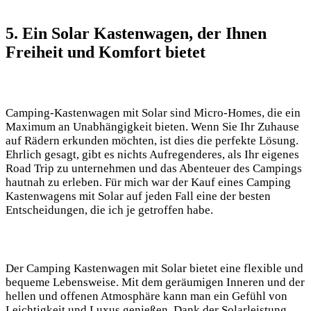
5. Ein Solar Kastenwagen, der Ihnen​
Freiheit und Komfort bietet
Camping-Kastenwagen mit Solar sind​ Micro-Homes,⁣ die ⁢ein
Maximum⁤ an Unabhängigkeit ⁢bieten. ⁣Wenn Sie‌ Ihr Zuhause
auf Rädern erkunden ‌möchten, ist dies‍ die ⁤perfekte ‌Lösung.
Ehrlich gesagt, gibt es⁢ nichts Aufregenderes, als Ihr eigenes
Road​ Trip ⁢zu unternehmen und das​ Abenteuer des‍ Campings
hautnah⁢ zu⁣ erleben. Für mich war der ‍Kauf eines Camping
Kastenwagens mit Solar⁣ auf jeden⁣ Fall eine‌ der‍ besten
Entscheidungen, die ich je ⁣getroffen habe.
Der​ Camping ⁢Kastenwagen mit Solar bietet ⁣eine flexible und
bequeme Lebensweise. ⁣Mit dem⁢ geräumigen‍ Inneren und ⁢der
hellen‍ und‍ offenen ⁢Atmosphäre kann man ein‍ Gefühl ⁤von
Leichtigkeit und‌ Luxus genießen. Dank der Solarleistung